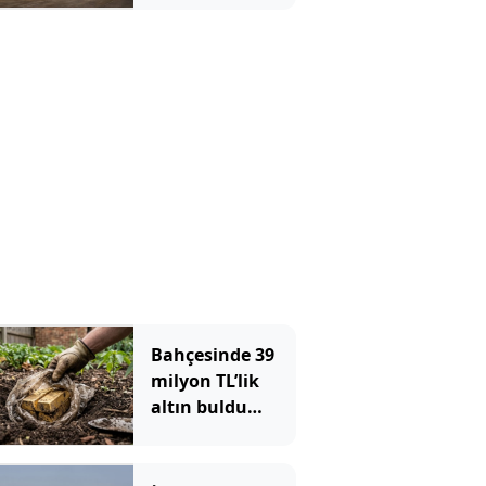
halkayı 35
günde böyle
taşıdılar
Bahçesinde 39
milyon TL’lik
altın buldu
devlete
bildirdiğine
pişman oldu