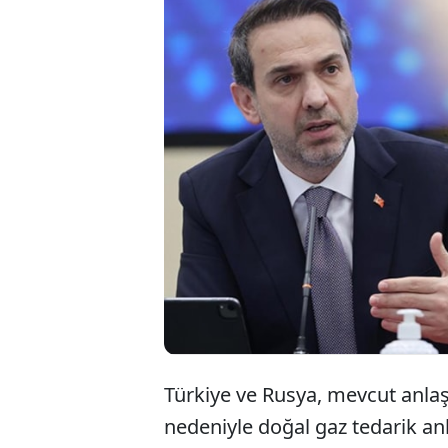
Türkiye ve Rusy
sözleşmelerini 
Enerji Bakanı A
görüşmelerde h
varılmadığını bel
Türkiye ve Rusya, mevcut anla
nedeniyle doğal gaz tedarik an