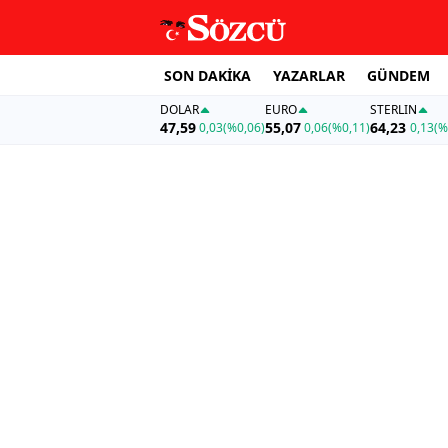
SON DAKİKA
YAZARLAR
GÜNDEM
DOLAR
EURO
STERLIN
47,59
55,07
64,23
0,03
(%0,06)
0,06
(%0,11)
0,13
(%