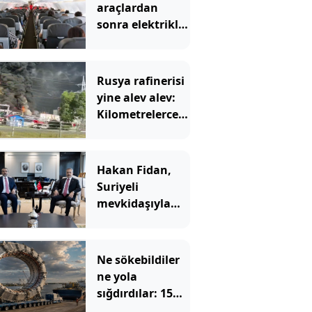
araçlardan
sonra elektrikli
uçaklar geliyor:
İlk sefer için
tarih verildi
Rusya rafinerisi
yine alev alev:
Kilometrelerce
öteden görüldü
Hakan Fidan,
Suriyeli
mevkidaşıyla
görüştü: İşbirliği
vurgusu yaptı
Ne sökebildiler
ne yola
sığdırdılar: 15
metrelik dev