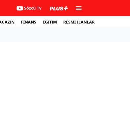
Sözcü Tv
AGAZİN
FİNANS
EĞİTİM
RESMİ İLANLAR