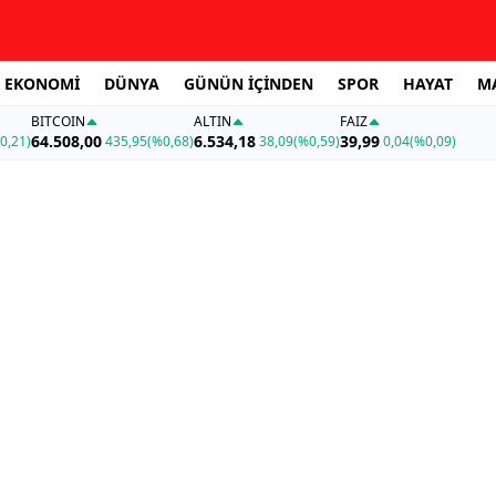
EKONOMİ
DÜNYA
GÜNÜN İÇİNDEN
SPOR
HAYAT
M
BITCOIN
ALTIN
FAİZ
64.508,00
6.534,18
39,99
0,21)
435,95
(%0,68)
38,09
(%0,59)
0,04
(%0,09)