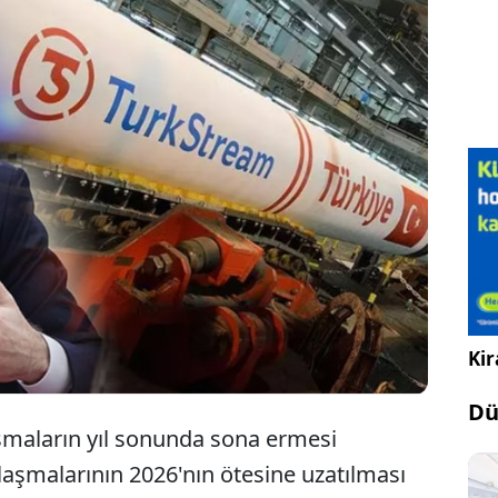
a, yıl sonunda bitecek olan doğal gaz tedarik
2026 sonrasına uzatmak için görüşmelere başladı.
lparslan Bayraktar, BOTAŞ ile Gazprom arasındaki
acim ve süre konusunda henüz bir anlaşmaya
irtti.
Kir
Dü
şmaların yıl sonunda sona ermesi
laşmalarının 2026'nın ötesine uzatılması