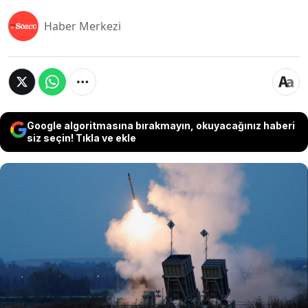
Haber Merkezi
Google algoritmasına bırakmayın, okuyacağınız haberi
siz seçin! Tıkla ve ekle
Yunanistan, İsrail ile 2 milyar euro değerinde bir
hava savunma ve füze sistemi geliştirmek için
görüşüyor. İsrail’in ünlü Demir Kubbe’sini örnek
alacak olan bu sistem, Yunanistan’ın Türkiye’nin
artan askeri gücüne karşı bölgede denge
sağlama çabalarının bir parçası olarak öne
çıkıyor.