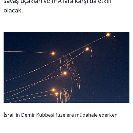
savaş uçakları ve İHA'lara karşı da etkili
olacak.
İsrail'in Demir Kubbesi füzelere müdahale ederken