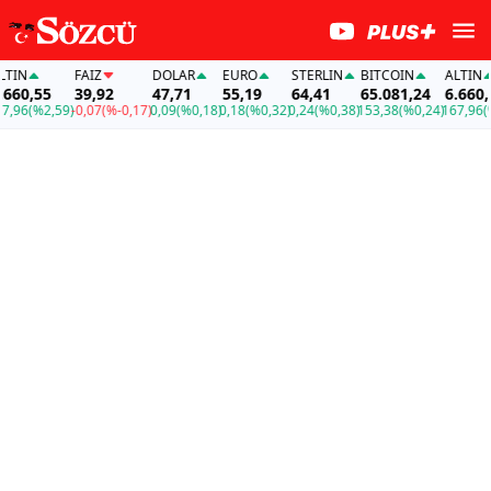
FAİZ
DOLAR
EURO
STERLIN
BITCOIN
ALTIN
,55
39,92
47,71
55,19
64,41
65.081,24
6.660,55
(%2,59)
-0,07
(%-0,17)
0,09
(%0,18)
0,18
(%0,32)
0,24
(%0,38)
153,38
(%0,24)
167,96
(%2,5