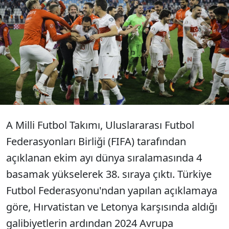
A Milli Futbol Takımı, FIFA sıralamasında
4 basamak yükseldi. Ay-yıldızlı takım,
ekim ayı dünya sıralamasında 38. sıraya
çıktı.
A Milli Futbol Takımı, Uluslararası Futbol
Federasyonları Birliği (FIFA) tarafından
açıklanan ekim ayı dünya sıralamasında 4
basamak yükselerek 38. sıraya çıktı. Türkiye
Futbol Federasyonu'ndan yapılan açıklamaya
göre, Hırvatistan ve Letonya karşısında aldığı
galibiyetlerin ardından 2024 Avrupa