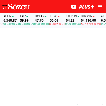
ALTIN
FAİZ
DOLAR
EURO
STERLIN
BITCOIN
ALTI
6.540,87
39,99
47,70
55,01
64,23
64.186,00
6.54
)
48,28
(%0,74)
0,04
(%0,09)
0,08
(%0,16)
0,00
(%-0,01)
0,05
(%0,08)
-507,67
(%-0,79)
48,28