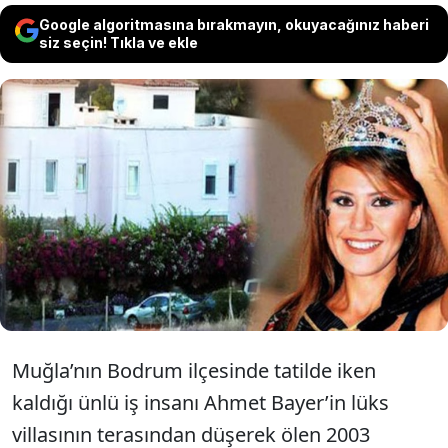
Google algoritmasına bırakmayın, okuyacağınız haberi
siz seçin! Tıkla ve ekle
2003 Türkiye güzeli ve manken Aslı Baş’ın
şaibeli şekilde yaşamını yitirdiği lüks villa 15
milyon dolara satıldı. Villayı 2018'de AKP'den
milletvekili aday adayı olan Eşref Keleş aldı.
Muğla’nın Bodrum ilçesinde tatilde iken
kaldığı ünlü iş insanı Ahmet Bayer’in lüks
villasının terasından düşerek ölen 2003