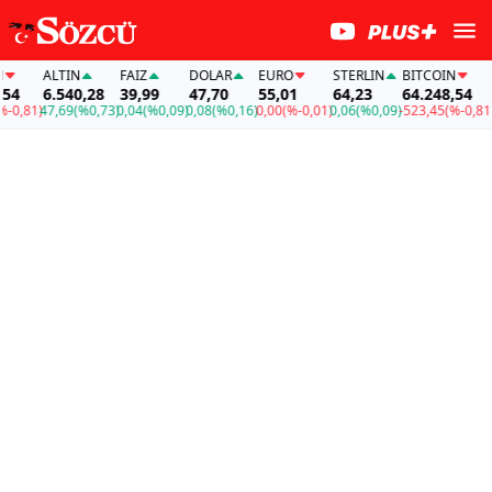
ALTIN
FAİZ
DOLAR
EURO
STERLIN
BITCOIN
A
4
6.540,28
39,99
47,70
55,01
64,23
64.248,54
6
,81)
47,69
(%0,73)
0,04
(%0,09)
0,08
(%0,16)
0,00
(%-0,01)
0,06
(%0,09)
-523,45
(%-0,81)
47