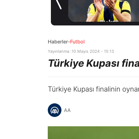
gelişme! Transfer
20 saat önce
iptal oldu
Haberler
-
Futbol
Yayınlanma :
10 Mayıs 2024 - 15:13
Türkiye Kupası fina
Türkiye Kupası finalinin oyn
AA