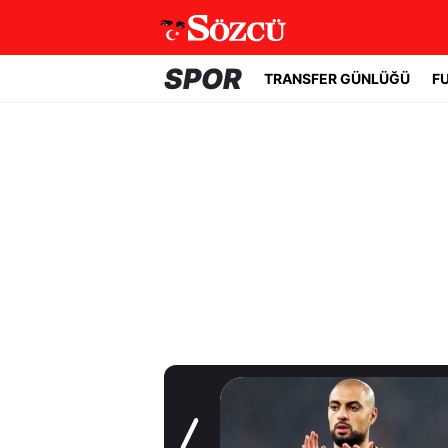
SPOR
TRANSFER GÜNLÜĞÜ
F
Transfer Günlüğü
Fenerbahçe'de
beklenmeyen