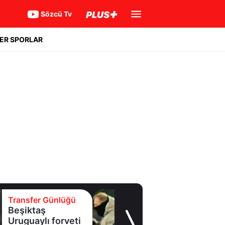
Sözcü Tv
ER SPORLAR
Transfer Günlüğü
Batrakov’da ikinci
raunt