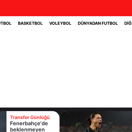
UTBOL
BASKETBOL
VOLEYBOL
DÜNYADAN FUTBOL
DİĞ
Transfer Günlüğü
Beşiktaş
Uruguaylı forveti