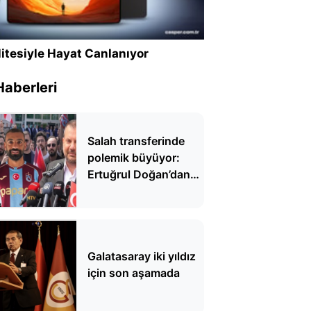
itesiyle Hayat Canlanıyor
Haberleri
Salah transferinde
polemik büyüyor:
Ertuğrul Doğan’dan
Serdal Adalı’ya çarpıcı
yanıt
Galatasaray iki yıldız
için son aşamada