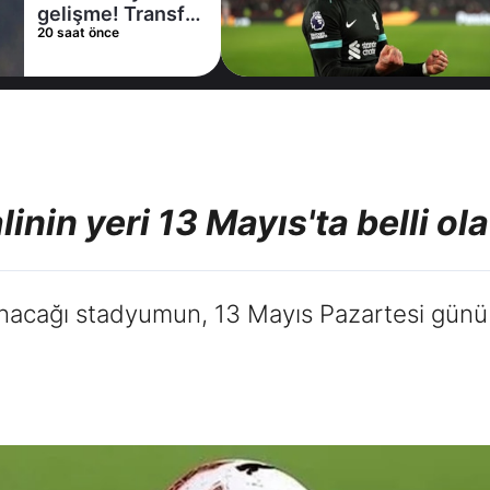
kiralama
1 gün önce
konusunda Al
Hilal ile anlaştı!
Adım adım Nunez
linin yeri 13 Mayıs'ta belli ol
anacağı stadyumun, 13 Mayıs Pazartesi günü b