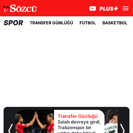
SPOR
TRANSFER GÜNLÜĞÜ
FUTBOL
BASKETBOL
lüğü
Transfer Günlüğü
Salah devreye girdi,
erle
Trabzonspor bir