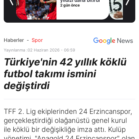
yıldızı daha bitirdi
2 gün önce
Haberler
-
Spor
Yayınlanma :
02 Haziran 2026 - 06:59
Türkiye'nin 42 yıllık köklü
futbol takımı ismini
değiştirdi
TFF 2. Lig ekiplerinden 24 Erzincanspor,
gerçekleştirdiği olağanüstü genel kurul
ile köklü bir değişikliğe imza attı. Kulüp
yönetimi, "Anagold 24 Erzincanspor" olan