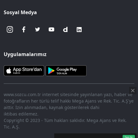
Sosyal Medya
Uygulamalarımız
www.sozcu.com.tr internet sitesinde yayınlanan yazı, haber ve
fotoğrafların her türlü telif hakkı Mega Ajans ve Rek. Tic. A.Ş'ye
aittir. İzin alınmadan, kaynak gösterilerek dahi
iktibas edilemez.
Copyright © 2023 - Tüm hakları saklıdır. Mega Ajans ve Rek.
Tic. A.Ş.
360p
Loaded
:
Sesi
9.82%
Aç
Sesi Aç