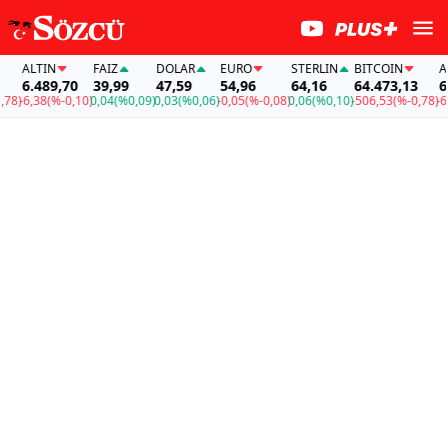
ALTIN
FAİZ
DOLAR
EURO
STERLIN
BITCOIN
ALT
6.489,70
39,99
47,59
54,96
64,16
64.473,13
6.4
)
-6,38
(%-0,10)
0,04
(%0,09)
0,03
(%0,06)
-0,05
(%-0,08)
0,06
(%0,10)
-506,53
(%-0,78)
-6,38