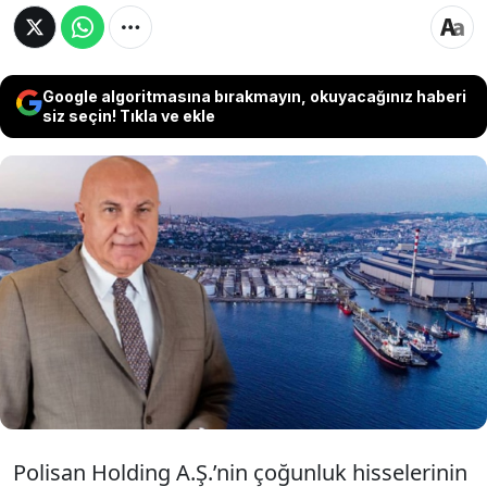
Google algoritmasına bırakmayın, okuyacağınız haberi
siz seçin! Tıkla ve ekle
Türkiye’nin önde gelen kimya ve boya
üreticilerinden Polisan Holding’in satış süreci
resmen tamamlandı. Rekabet Kurumu
onayının ardından hisse devri
tamamlanırken, şirketin tepe yönetimi de
yenilendi.
Polisan Holding A.Ş.’nin çoğunluk hisselerinin