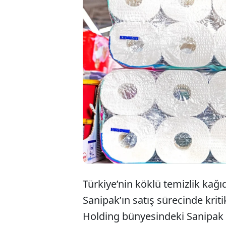
T
S
K
Türkiye’nin köklü temizlik kağı
Sanipak’ın satış sürecinde krit
Holding bünyesindeki Sanipak S