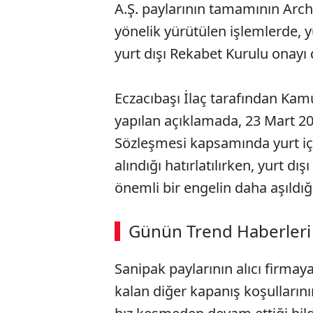
A.Ş. paylarının tamamının Arc
yönelik yürütülen işlemlerde, y
yurt dışı Rekabet Kurulu onayı d
Eczacıbaşı İlaç tarafından Ka
yapılan açıklamada, 23 Mart 2
Sözleşmesi kapsamında yurt içi
alındığı hatırlatılırken, yurt d
önemli bir engelin daha aşıldığı 
ABERİ OKU
➜
Günün Trend Haberleri
00:02
/ 09:08
Sanipak paylarının alıcı firma
kalan diğer kapanış koşulların