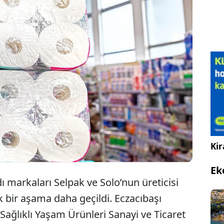
ürkiye'nin dev tuvalet kağıdı markaları Selpak ve
olo’nun üreticisi Sanipak’ın satışına ilişkin Rekabet
urulu yurtdışı onayını verdi.
Kir
Ek
dı markaları Selpak ve Solo’nun üreticisi
ik bir aşama daha geçildi. Eczacıbaşı
ağlıklı Yaşam Ürünleri Sanayi ve Ticaret