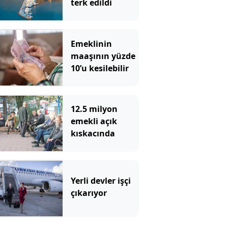
terk edildi
Emeklinin
maaşının yüzde
10’u kesilebilir
12.5 milyon
emekli açık
kıskacında
Yerli devler işçi
çıkarıyor