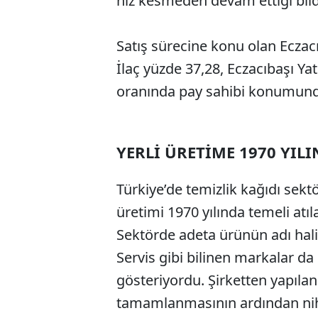
hız kesmeden devam ettiği bildi
Satış sürecine konu olan Ecza
İlaç yüzde 37,28, Eczacıbaşı Ya
oranında pay sahibi konumund
YERLİ ÜRETİME 1970 YIL
Türkiye’de temizlik kağıdı sekt
üretimi 1970 yılında temeli atıl
Sektörde adeta ürünün adı halin
Servis gibi bilinen markalar da 
gösteriyordu. Şirketten yapılan
tamamlanmasının ardından niha