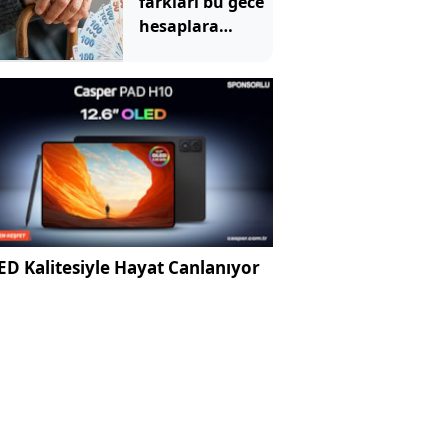
farkları bu gece
hesaplara
yatıyor
D Kalitesiyle Hayat Canlanıyor