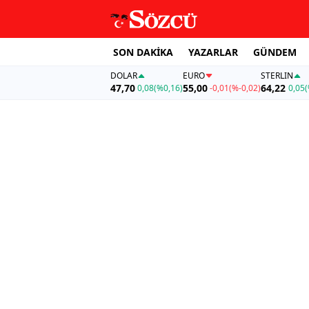
SON DAKİKA
YAZARLAR
GÜNDEM
DOLAR
EURO
STERLIN
47,70
55,00
64,22
0,08
(%0,16)
-0,01
(%-0,02)
0,05
(