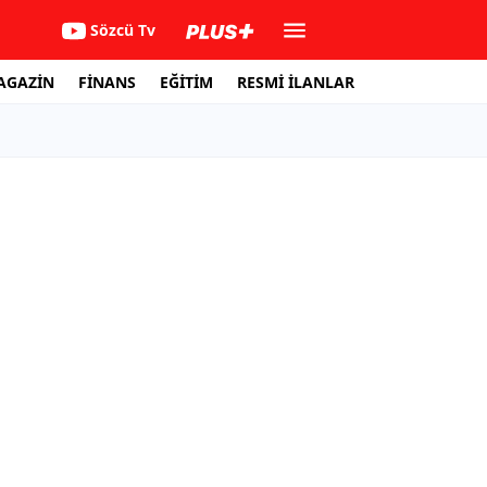
Sözcü Tv
AGAZİN
FİNANS
EĞİTİM
RESMİ İLANLAR