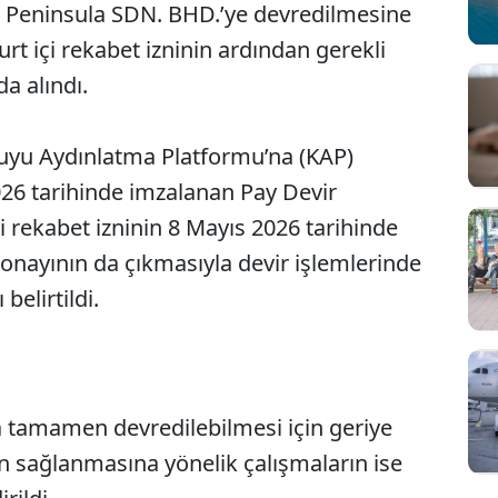
h Peninsula SDN. BHD.’ye devredilmesine
urt içi rekabet izninin ardından gerekli
a alındı.
muyu Aydınlatma Platformu’na (KAP)
026 tarihinde imzalanan Pay Devir
 rekabet izninin 8 Mayıs 2026 tarihinde
ışı onayının da çıkmasıyla devir işlemlerinde
belirtildi.
ya tamamen devredilebilmesi için geriye
Sesi Aç
ın sağlanmasına yönelik çalışmaların ise