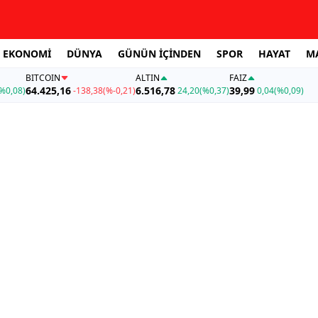
EKONOMİ
DÜNYA
GÜNÜN İÇİNDEN
SPOR
HAYAT
M
BITCOIN
ALTIN
FAİZ
64.425,16
6.516,78
39,99
%0,08)
-138,38
(%-0,21)
24,20
(%0,37)
0,04
(%0,09)