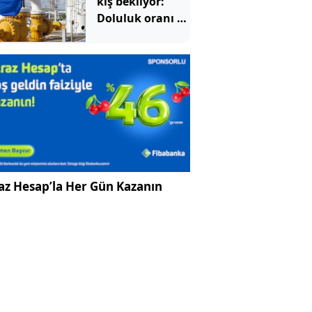
kış bekliyor:
Doluluk oranı 15
yılın en
düşüğünde
az Hesap’la Her Gün Kazanın