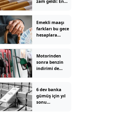
zam geldi: En
yüksek fiyat 130
TL oldu
Emekli maaşı
farkları bu gece
hesaplara
yatıyor
Motorinden
sonra benzin
indirimi de
pompadan önce
uçtu
6 dev banka
gümüş için yıl
sonu
beklentilerini
açıkladı