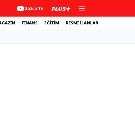
Sözcü Tv
AGAZİN
FİNANS
EĞİTİM
RESMİ İLANLAR