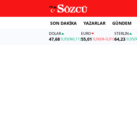
SON DAKİKA
YAZARLAR
GÜNDEM
DOLAR
EURO
STERLIN
47,68
55,01
64,23
0,05
(%0,11)
0,00
(%-0,01)
0,05
(