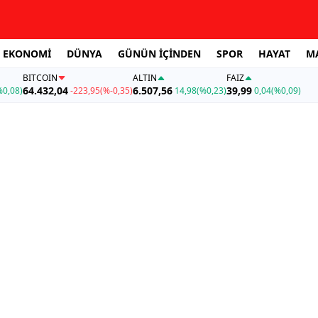
EKONOMİ
DÜNYA
GÜNÜN İÇİNDEN
SPOR
HAYAT
M
BITCOIN
ALTIN
FAİZ
64.432,04
6.507,56
39,99
%0,08)
-223,95
(%-0,35)
14,98
(%0,23)
0,04
(%0,09)