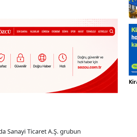
Kir
da Sanayi Ticaret A.Ş. grubun