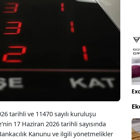
ılık Düzenleme ve Denetleme Kurulu (BDDK), 10
lira kuruluş sermayeli "Dost Katılım Bankası A.Ş."
 yeni bir katılım bankasının kurulmasına onay
Exc
Ek
 tarihli ve 11470 sayılı kuruluşu
'nin 17 Haziran 2026 tarihli sayısında
ankacılık Kanunu ve ilgili yönetmelikler