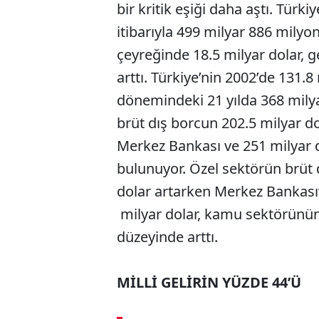
bir kritik eşiği daha aştı. Türk
itibarıyla 499 milyar 886 milyo
çeyreğinde 18.5 milyar dolar, g
arttı. Türkiye’nin 2002’de 131.8
dönemindeki 21 yılda 368 milya
brüt dış borcun 202.5 milyar do
Merkez Bankası ve 251 milyar d
bulunuyor. Özel sektörün brüt d
dolar artarken Merkez Bankası
milyar dolar, kamu sektörünün 
düzeyinde arttı.
MİLLİ GELİRİN YÜZDE 44’Ü
ABERİ OKU
➜