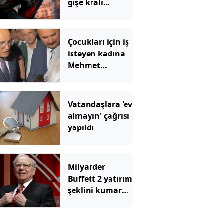
gişe kralı
Örümcek Adam
rekoru yıktı
geçti
Çocukları için iş
isteyen kadına
Mehmet
Şimşek'ten
Kürtçe cevap
Vatandaşlara 'ev
almayın' çağrısı
yapıldı
Milyarder
Buffett 2 yatırım
şeklini kumara
benzetti ve tüm
yatırımcılara