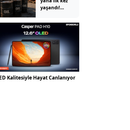
yana ilk kez
yaşandı!
ABD'nin devasa
depoları hızla
eriyor
D Kalitesiyle Hayat Canlanıyor