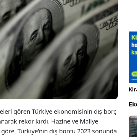
rkiye’nin brüt dış borç stoku 2023 sonunda 500
yar dolara ulaşarak rekor kırdı. Dış borcun milli
ire oranı ise yüzde 44.7’ye yükseldi.
Kir
Ek
eleri gören Türkiye ekonomisinin dış borç
narak rekor kırdı. Hazine ve Maliye
re göre, Türkiye’nin dış borcu 2023 sonunda