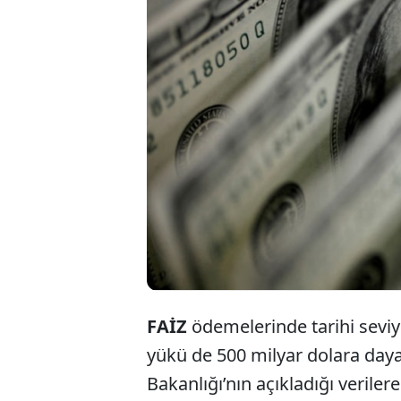
Tü
mil
gel
FAİZ
ödemelerinde tarihi seviy
yükü de 500 milyar dolara daya
Bakanlığı’nın açıkladığı verile