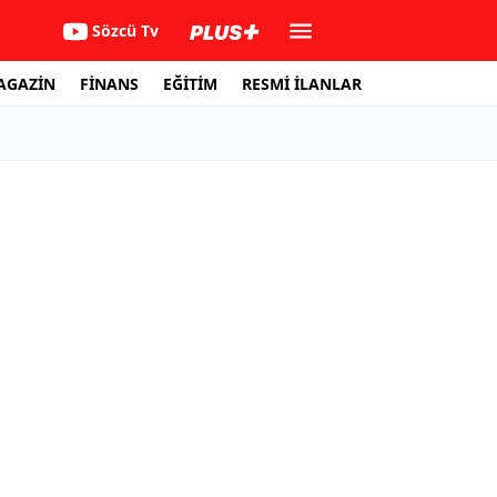
Sözcü Tv
AGAZİN
FİNANS
EĞİTİM
RESMİ İLANLAR