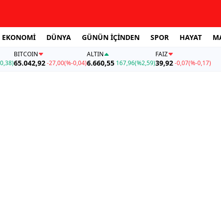
EKONOMİ
DÜNYA
GÜNÜN İÇİNDEN
SPOR
HAYAT
M
BITCOIN
ALTIN
FAİZ
65.042,92
6.660,55
39,92
0,38)
-27,00
(%-0,04)
167,96
(%2,59)
-0,07
(%-0,17)