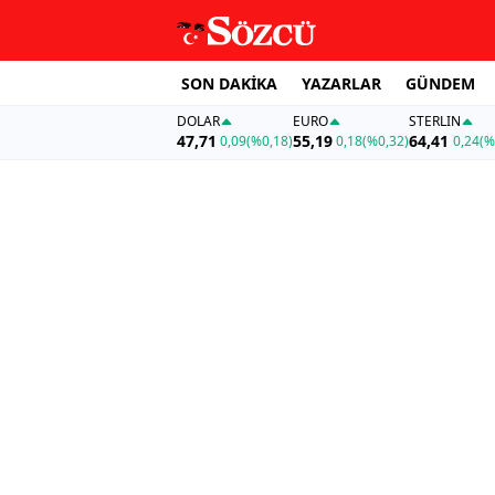
SON DAKİKA
YAZARLAR
GÜNDEM
DOLAR
EURO
STERLIN
47,71
55,19
64,41
0,09
(%0,18)
0,18
(%0,32)
0,24
(%