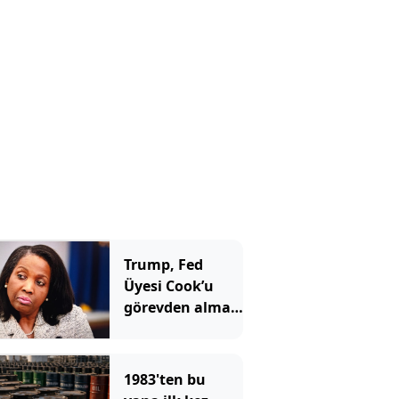
aynı mesajı
verdi
Trump, Fed
Üyesi Cook’u
görevden alma
girişimini
yeniden başlattı
1983'ten bu