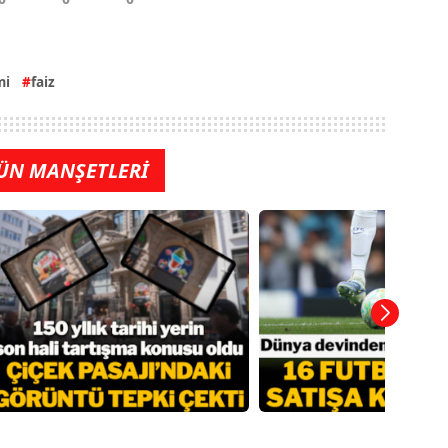
mi
faiz
ÜN MANŞETLERİ