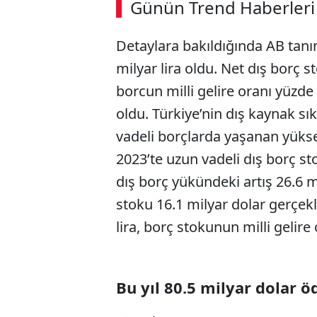
Günün Trend Haberleri
00:02
/ 08:06
Detaylara bakıldığında AB tanı
milyar lira oldu. Net dış borç s
borcun milli gelire oranı yüzde
oldu. Türkiye’nin dış kaynak sıkı
vadeli borçlarda yaşanan yüksek
2023’te uzun vadeli dış borç st
dış borç yükündeki artış 26.6 m
stoku 16.1 milyar dolar gerçek
lira, borç stokunun milli gelire
Bu yıl 80.5 milyar dolar 