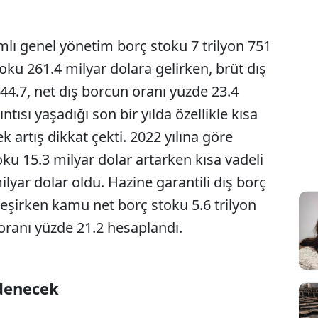
mlı genel yönetim borç stoku 7 trilyon 751
Sesi Aç
toku 261.4 milyar dolara gelirken, brüt dış
 44.7, net dış borcun oranı yüzde 23.4
ntısı yaşadığı son bir yılda özellikle kısa
 artış dikkat çekti. 2022 yılına göre
oku 15.3 milyar dolar artarken kısa vadeli
ilyar dolar oldu. Hazine garantili dış borç
leşirken kamu net borç stoku 5.6 trilyon
 oranı yüzde 21.2 hesaplandı.
ödenecek