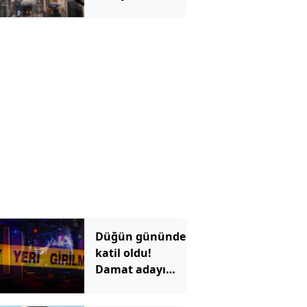
konusu oldu:
Çiçek
Pasajı'ndaki
görüntü tepki
çekti
Düğün gününde
katil oldu!
Damat adayı
dünyaevi yerine
cezaevine girdi