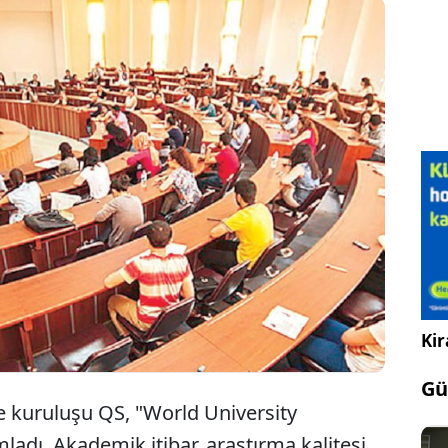
Üniversite Sıralaması 2026 sonuçlarına göre
n en iyi 20 üniversitesi küresel listede yerini
Orta Doğu Teknik Üniversitesi (ODTÜ) Türkiye
ilk sırada yer aldı.
Kir
Gü
 kuruluşu QS, "World University
adı. Akademik itibar, araştırma kalitesi