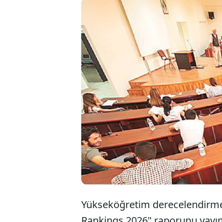
QS Dünya 
Türkiye'ni
alırken, 
genelinde 
Yükseköğretim derecelendirme
Rankings 2026" raporunu yayıml