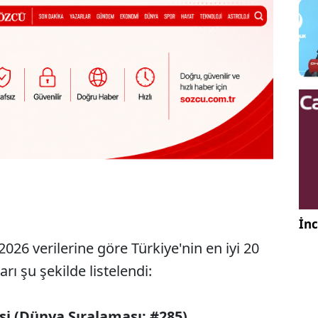
İnc
26 verilerine göre Türkiye'nin en iyi 20
rı şu şekilde listelendi:
si (Dünya Sıralaması: #285)