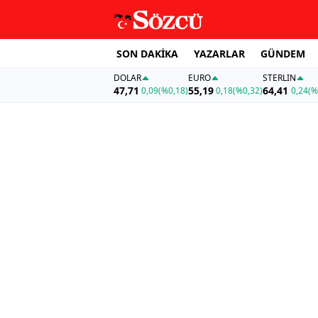
SON DAKİKA
YAZARLAR
GÜNDEM
DOLAR
EURO
STERLIN
47,71
55,19
64,41
0,09
(%0,18)
0,18
(%0,32)
0,24
(%