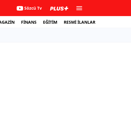
Sözcü Tv
AGAZİN
FİNANS
EĞİTİM
RESMİ İLANLAR