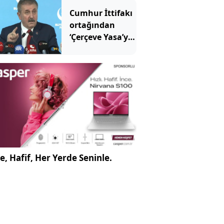
Cumhur İttifakı
ortağından
‘Çerçeve Yasa’ya
tepki
e, Hafif, Her Yerde Seninle.