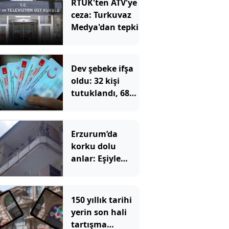
RTÜK'ten ATV'ye
ceza: Turkuvaz
Medya'dan tepki
Dev şebeke ifşa
oldu: 32 kişi
tutuklandı, 687
kişinin
vatandaşlığı
iptal edilecek
Erzurum’da
korku dolu
anlar: Eşiyle
barışmak için 2
çocuğunu rehin
aldı
150 yıllık tarihi
yerin son hali
tartışma