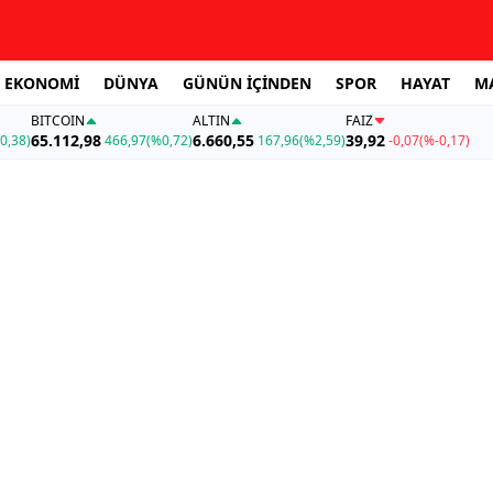
EKONOMİ
DÜNYA
GÜNÜN İÇİNDEN
SPOR
HAYAT
M
BITCOIN
ALTIN
FAİZ
65.112,98
6.660,55
39,92
0,38)
466,97
(%0,72)
167,96
(%2,59)
-0,07
(%-0,17)