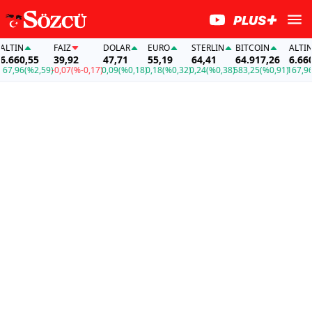
TIN
FAİZ
DOLAR
EURO
STERLIN
BITCOIN
ALTIN
660,55
39,92
47,71
55,19
64,41
64.917,26
6.660,5
,96
(%2,59)
-0,07
(%-0,17)
0,09
(%0,18)
0,18
(%0,32)
0,24
(%0,38)
583,25
(%0,91)
167,96
(%