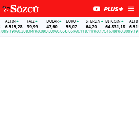
ALTIN
FAİZ
DOLAR
EURO
STERLIN
BITCOIN
ALTIN
6.515,28
39,99
47,60
55,07
64,20
64.831,18
6.515,2
19,19
(%0,30)
0,04
(%0,09)
0,03
(%0,06)
0,06
(%0,11)
0,11
(%0,17)
516,49
(%0,80)
19,19
(%0