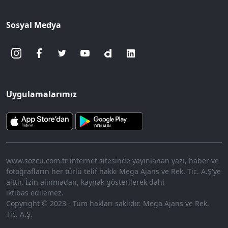
Sosyal Medya
Uygulamalarımız
www.sozcu.com.tr internet sitesinde yayınlanan yazı, haber ve
fotoğrafların her türlü telif hakkı Mega Ajans ve Rek. Tic. A.Ş'ye
aittir. İzin alınmadan, kaynak gösterilerek dahi
iktibas edilemez.
Copyright © 2023 - Tüm hakları saklıdır. Mega Ajans ve Rek.
Tic. A.Ş.