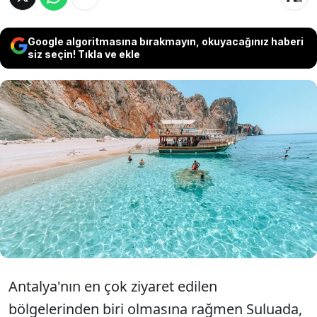
Google algoritmasına bırakmayın, okuyacağınız haberi
siz seçin! Tıkla ve ekle
Antalya açıklarında doğallığını koruyan
yapısı ve eşsiz güzellikleriyle "Türkiye'nin
Maldivleri" olarak anılan bir bölge,
tatilciler için gizli bir cennet niteliğinde.
Antalya'nın en çok ziyaret edilen
bölgelerinden biri olmasına rağmen Suluada,