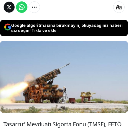
Google algoritmasına bırakmayın, okuyacağınız haberi
siz seçin! Tıkla ve ekle
Türk savunma sanayisinin önde gelen
oyuncularından ve Ağustos 2025'te kayyum
atanan Assan Group Makine Savunma
Sanayi AŞ, TMSF tarafından 416,5 milyon
dolara satışa çıkarıldı.
Tasarruf Mevduatı Sigorta Fonu (TMSF), FETÖ