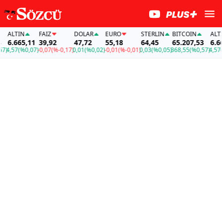
ALTIN
FAİZ
DOLAR
EURO
STERLIN
BITCOIN
ALTIN
6.665,11
39,92
47,72
55,18
64,45
65.207,53
6.665
)
4,57
(%0,07)
-0,07
(%-0,17)
0,01
(%0,02)
-0,01
(%-0,01)
0,03
(%0,05)
368,55
(%0,57)
4,57
(%