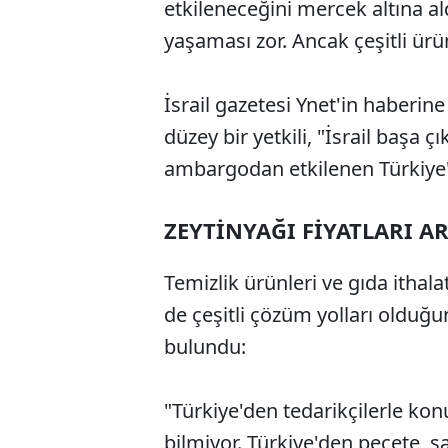
etkileneceğini mercek altına aldı
yaşaması zor. Ancak çeşitli ürün
İsrail gazetesi Ynet'in haberin
düzey bir yetkili, "İsrail başa ç
ambargodan etkilenen Türkiye
ZEYTİNYAĞI FİYATLARI A
Temizlik ürünleri ve gıda ithal
de çeşitli çözüm yolları olduğu
bulundu:
"Türkiye'den tedarikçilerle kon
bilmiyor. Türkiye'den peçete, sa