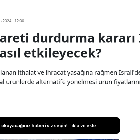
s 2024 - 12:00
careti durdurma kararı İ
asıl etkileyecek?
lanan ithalat ve ihracat yasağına rağmen İsrail'de 
l ürünlerde alternatife yönelmesi ürün fiyatlarını a
okuyacağınız haberi siz seçin! Tıkla ve ekle