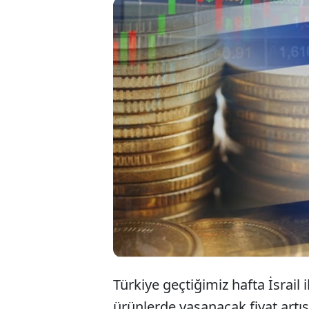
Türkiye ta
yasağına r
beklenmiyo
yönelmesi 
Türkiye geçtiğimiz hafta İsrail 
ürünlerde yaşanacak fiyat artış