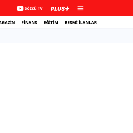
Sözcü Tv
AGAZİN
FİNANS
EĞİTİM
RESMİ İLANLAR