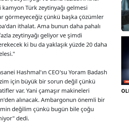
i kamyon Türk zeytinyağı gelmesi
ar görmeyeceğiz çünkü başka çözümler
a'dan ithalat. Ama bunun daha pahalı
fazla zeytinyağı geliyor ve şimdi
rekecek ki bu da yaklaşık yüzde 20 daha
lesi."
ı Mahsanei Hashmal'ın CEO'su Yoram Badash
zim için büyük bir sorun değil çünkü
tifler var. Yani çamaşır makineleri
OLE
Çin'den alınacak. Ambargonun önemli bir
 emin değilim çünkü bugün bile çoğu
miyor" dedi.