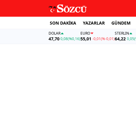
SON DAKİKA
YAZARLAR
GÜNDEM
DOLAR
EURO
STERLIN
47,70
55,01
64,22
0,08
(%0,16)
-0,01
(%-0,01)
0,05
(