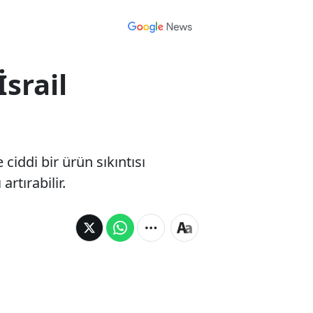
srail
ciddi bir ürün sıkıntısı
rtırabilir.