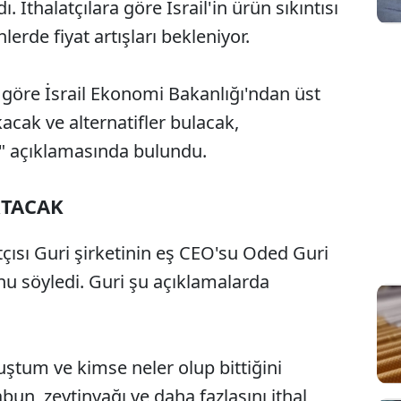
. İthalatçılara göre İsrail'in ürün sıkıntısı
lerde fiyat artışları bekleniyor.
e göre İsrail Ekonomi Bakanlığı'ndan üst
ıkacak ve alternatifler bulacak,
" açıklamasında bulundu.
RTACAK
atçısı Guri şirketinin eş CEO'su Oded Guri
nu söyledi. Guri şu açıklamalarda
uştum ve kimse neler olup bittiğini
bun, zeytinyağı ve daha fazlasını ithal