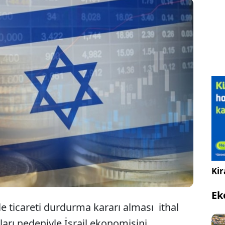
rafından İsrail'e uygulanan ithalat ve ihracat
ağmen İsrail'de ciddi bir ürün sıkıntısı
r. Ancak İsrail'in ithal ürünlerde alternatife
ürün fiyatlarını artırabilir.
Kir
Ek
ile ticareti durdurma kararı alması ithal
ları nedeniyle İsrail ekonomisini