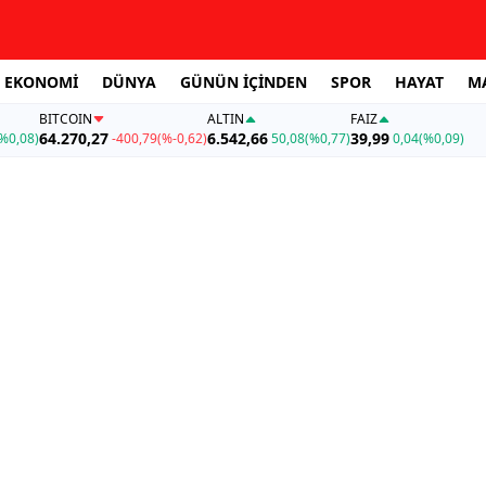
EKONOMİ
DÜNYA
GÜNÜN İÇİNDEN
SPOR
HAYAT
M
BITCOIN
ALTIN
FAİZ
64.270,27
6.542,66
39,99
%0,08)
-400,79
(%-0,62)
50,08
(%0,77)
0,04
(%0,09)