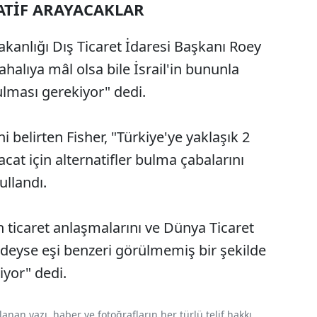
ATİF ARAYACAKLAR
kanlığı Dış Ticaret İdaresi Başkanı Roey
ahalıya mâl olsa bile İsrail'in bununla
ulması gerekiyor" dedi.
ni belirten Fisher, "Türkiye'ye yaklaşık 2
racat için alternatifler bulma çabalarını
ullandı.
in ticaret anlaşmalarını ve Dünya Ticaret
deyse eşi benzeri görülmemiş bir şekilde
diyor" dedi.
nan yazı, haber ve fotoğrafların her türlü telif hakkı