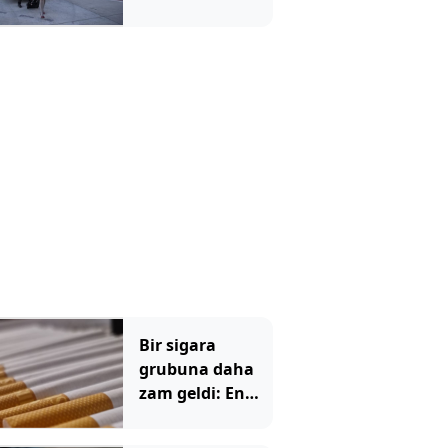
Bir sigara
grubuna daha
zam geldi: En
yüksek fiyat 130
TL oldu