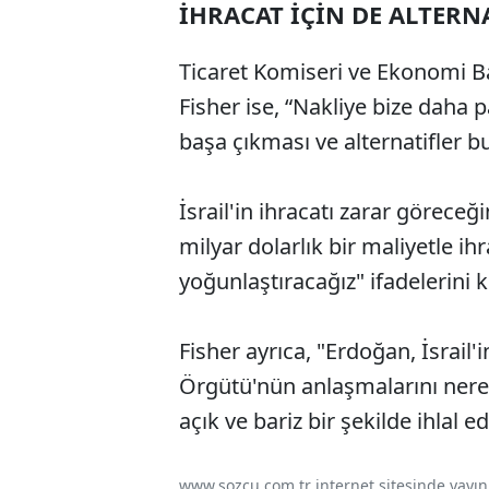
İHRACAT İÇİN DE ALTERN
Ticaret Komiseri ve Ekonomi Ba
Fisher ise, “Nakliye bize daha p
başa çıkması ve alternatifler b
İsrail'in ihracatı zarar göreceği
milyar dolarlık bir maliyetle ih
yoğunlaştıracağız" ifadelerini k
Fisher ayrıca, "Erdoğan, İsrail'
Örgütü'nün anlaşmalarını nere
açık ve bariz bir şekilde ihlal e
www.sozcu.com.tr internet sitesinde yayınla