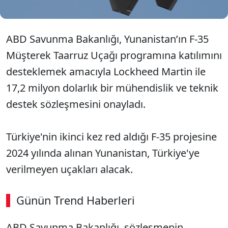
ABD Savunma Bakanlığı, Yunanistan’ın F-35
Müşterek Taarruz Uçağı programına katılımını
desteklemek amacıyla Lockheed Martin ile
17,2 milyon dolarlık bir mühendislik ve teknik
destek sözleşmesini onayladı.
Türkiye'nin ikinci kez red aldığı F-35 projesine
2024 yılında alınan Yunanistan, Türkiye'ye
verilmeyen uçakları alacak.
Günün Trend Haberleri
00:02
/ 09:15
ABD Savunma Bakanlığı, sözleşmenin