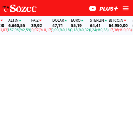
ALTIN
FAİZ
DOLAR
EURO
STERLIN
BITCOIN
AL
6.660,55
39,92
47,71
55,19
64,41
64.950,00
6.
03)
167,96
(%2,59)
-0,07
(%-0,17)
0,09
(%0,18)
0,18
(%0,32)
0,24
(%0,38)
-17,36
(%-0,03)
167