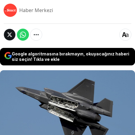
Haber Merkezi
Google algoritmasına bırakmayın, okuyacağınız haberi
siz seçin! Tıkla ve ekle
Yunanistan, F-35 programına dahil olmak için ABD
ile 17,2 milyon dolarlık anlaşma imzaladı.
Türkiye’nin iki ayrı kez reddedildiği proje
kapsamında savaş uçağı alacak Atina, Eylül’de ilk
pilotlarını eğitime gönderiyor. ABD bakım ve
eğitimleri üstlenirken, Atina bu hamleyle "hava
üstünlüğünü Türkiye’ye karşı kullanmayı"
hedefliyor.