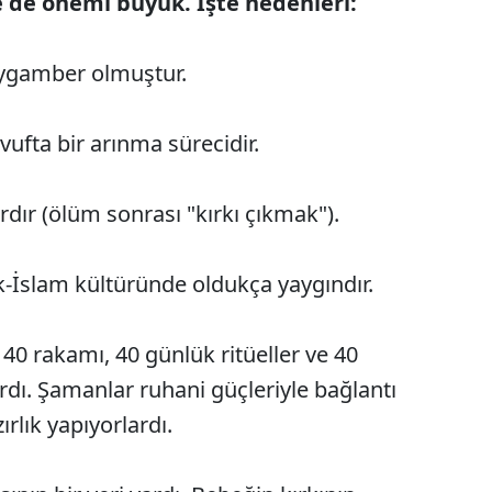
te de önemi büyük. İşte nedenleri:
ygamber olmuştur.
vufta bir arınma sürecidir.
dır (ölüm sonrası "kırkı çıkmak").
k-İslam kültüründe oldukça yaygındır.
40 rakamı, 40 günlük ritüeller ve 40
rdı. Şamanlar ruhani güçleriyle bağlantı
rlık yapıyorlardı.