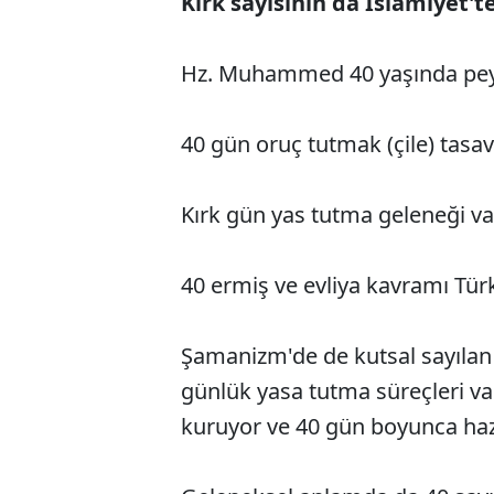
Kırk sayısının da İslamiyet'
Hz. Muhammed 40 yaşında pe
40 gün oruç tutmak (çile) tasav
Kırk gün yas tutma geleneği var
40 ermiş ve evliya kavramı Tür
Şamanizm'de de kutsal sayılan 
günlük yasa tutma süreçleri va
kuruyor ve 40 gün boyunca hazı