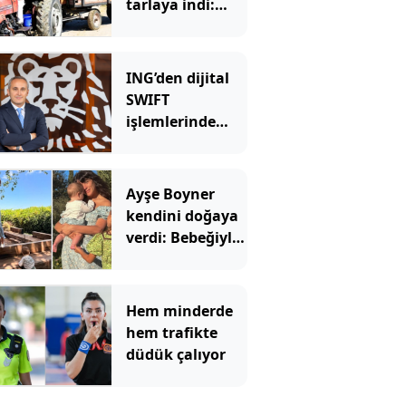
tarlaya indi:
Şimdi siparişlere
yetişemiyorlar
ING’den dijital
SWIFT
işlemlerinde
masrafsız
dönem
Ayşe Boyner
kendini doğaya
verdi: Bebeğiyle
bahçede meyve
topladı
Hem minderde
hem trafikte
düdük çalıyor