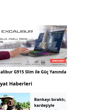
alibur G915 Slim ile Güç Yanında
yat Haberleri
Bankayı bıraktı,
kardeşiyle