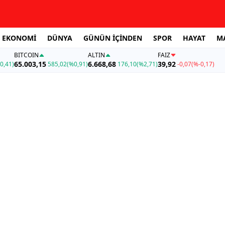
EKONOMİ
DÜNYA
GÜNÜN İÇİNDEN
SPOR
HAYAT
M
BITCOIN
ALTIN
FAİZ
65.003,15
6.668,68
39,92
0,41)
585,02
(%0,91)
176,10
(%2,71)
-0,07
(%-0,17)