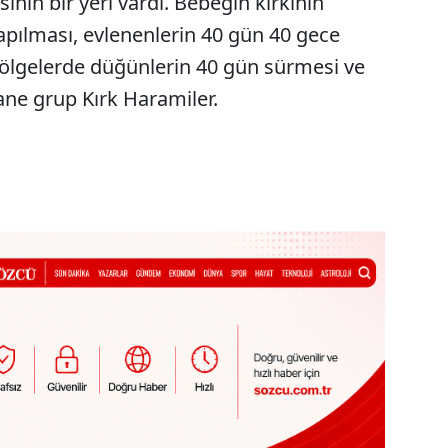
nın bir yeri vardı. Bebeğin kırkının
apılması, evlenenlerin 40 gün 40 gece
bölgelerde düğünlerin 40 gün sürmesi ve
sane grup Kırk Haramiler.