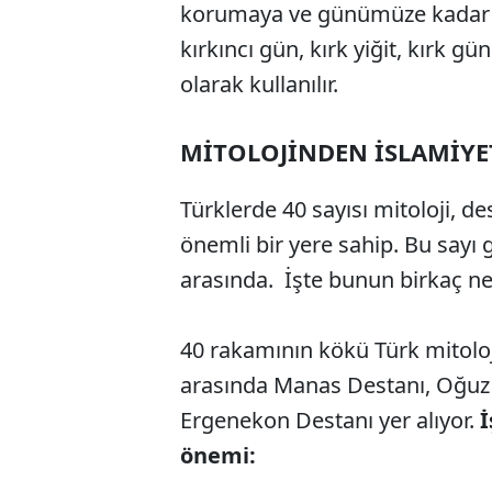
korumaya ve günümüze kadar g
kırkıncı gün, kırk yiğit, kırk gü
olarak kullanılır.
MİTOLOJİNDEN İSLAMİYE
Türklerde 40 sayısı mitoloji, de
önemli bir yere sahip. Bu sayı
arasında. İşte bunun birkaç ne
40 rakamının kökü Türk mitoloj
arasında Manas Destanı, Oğuz 
Ergenekon Destanı yer alıyor.
İ
önemi:
ABERİ OKU
➜