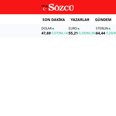
SON DAKİKA
YAZARLAR
GÜNDEM
DOLAR
EURO
STERLIN
47,69
55,21
64,44
0,07
(%0,14)
0,20
(%0,36)
0,26
(%