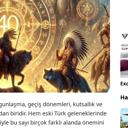
lerde 40 rakamının neden önemli olduğunu biliyor
nuz? Kırkı çıkmak, kırk kere maşallah gibi
mlerin kökü aslında çok eskilere dayanıyor.
Exc
Ha
gunlaşma, geçiş dönemleri, kutsallık ve
dan biridir. Hem eski Türk geleneklerinde
yle bu sayı birçok farklı alanda önemini