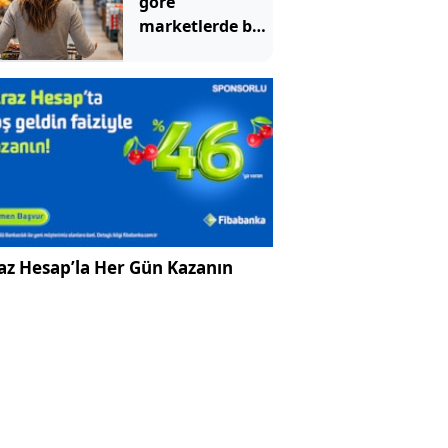
göre
marketlerde bu
yüzden müzik
çalıyormuş
az Hesap’la Her Gün Kazanın