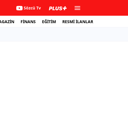
Sözcü Tv
AGAZİN
FİNANS
EĞİTİM
RESMİ İLANLAR