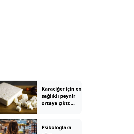
Karaciğer için en
sağlıklı peynir
ortaya çıktı:
Ezine veya
tulum değil
Psikologlara