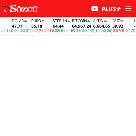
DOLAR
EURO
STERLIN
BITCOIN
ALTIN
FAİZ
DOL
47,71
55,18
64,44
64.967,24
6.664,65
39,92
47,
,17)
0,00
(%0,01)
-0,01
(%-0,01)
0,02
(%0,04)
89,38
(%0,14)
4,10
(%0,06)
-0,07
(%-0,17)
0,00