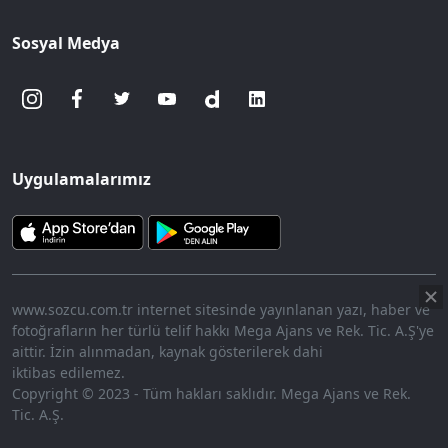
Sosyal Medya
Uygulamalarımız
www.sozcu.com.tr internet sitesinde yayınlanan yazı, haber ve
fotoğrafların her türlü telif hakkı Mega Ajans ve Rek. Tic. A.Ş'ye
aittir. İzin alınmadan, kaynak gösterilerek dahi
iktibas edilemez.
Copyright © 2023 - Tüm hakları saklıdır. Mega Ajans ve Rek.
Tic. A.Ş.
HABERİ OKU
➜
00:17
/ 06:57