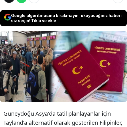
Google algoritmasına bırakmayın, okuyacağınız haberi
siz seçin! Tıkla ve ekle
Güneydoğu Asya’da Tayland’a alternatif
arayan Türk seyahatseverlerin vizesiz olarak
ziyaret edebileceği Filipinler, 7 bin 600’den
fazla adası, doğal çeşitliliği ve yerel
kültürüyle dikkat çekiyor.
Güneydoğu Asya'da tatil planlayanlar için
Tayland’a alternatif olarak gösterilen Filipinler,