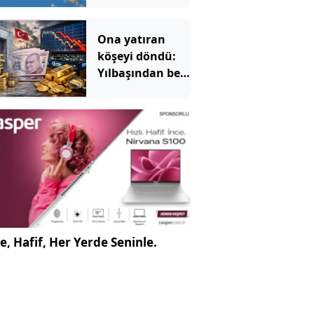
Ona yatıran
köşeyi döndü:
Yılbaşından beri
en çok
kazandıran oldu
e, Hafif, Her Yerde Seninle.