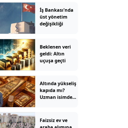
İş Bankası'nda
üst yönetim
değişikliği
Beklenen veri
geldi: Altın
uçuşa geçti
Altında yükseliş
kapıda mı?
Uzman isimden
ezber bozan
tahmin!
Faizsiz ev ve
araba alımına