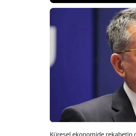
TÜSİAD Başk
ekonomiyi de
en büyük tic
aktörlerden 
Küresel ekonomide rekabetin çe