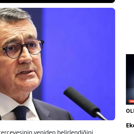
anı Orhan Turan, ABD gümrük vergilerinin küresel
rinden etkileyeceğine dikkat çekerek, Türkiye'nin
ari ortaklarından biri olan AB'nin ticarette ana
biri olamadığını vurguladı.
OLE
Ek
rçevesinin yeniden belirlendiğini