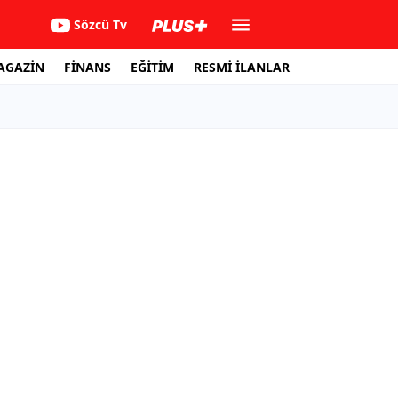
Sözcü Tv
AGAZİN
FİNANS
EĞİTİM
RESMİ İLANLAR