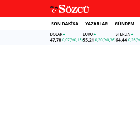
SON DAKİKA
YAZARLAR
GÜNDEM
DOLAR
EURO
STERLIN
47,70
55,21
64,44
0,07
(%0,15)
0,20
(%0,36)
0,26
(%