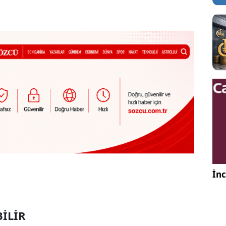
İnc
BİLİR