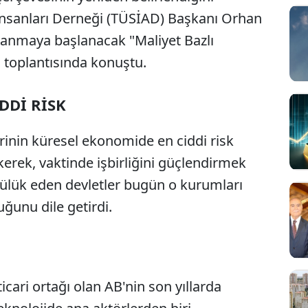
ş insanları Derneği (TÜSİAD) Başkanı Orhan
lanmaya başlanacak "Maliyet Bazlı
 toplantısında konuştu.
DDİ RİSK
inin küresel ekonomide en ciddi risk
kerek, vaktinde işbirliğini güçlendirmek
ülük eden devletler bugün o kurumları
uğunu dile getirdi.
icari ortağı olan AB'nin son yıllarda