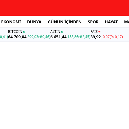
EKONOMİ
DÜNYA
GÜNÜN İÇİNDEN
SPOR
HAYAT
M
BITCOIN
ALTIN
FAİZ
64.709,04
6.651,44
39,92
0,41)
299,03
(%0,46)
158,86
(%2,45)
-0,07
(%-0,17)