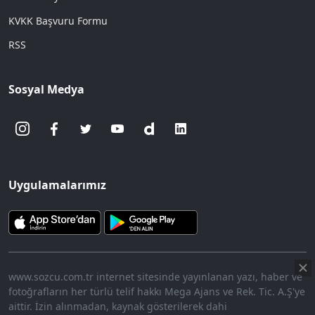
KVKK Başvuru Formu
RSS
Sosyal Medya
Uygulamalarımız
www.sozcu.com.tr internet sitesinde yayınlanan yazı, haber ve
fotoğrafların her türlü telif hakkı Mega Ajans ve Rek. Tic. A.Ş'ye
aittir. İzin alınmadan, kaynak gösterilerek dahi