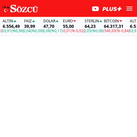
LTIN
FAİZ
DOLAR
EURO
STERLIN
BITCOIN
ALTIN
.556,49
39,99
47,70
55,00
64,23
64.317,31
6.556
3,91
(%0,98)
0,04
(%0,09)
0,08
(%0,17)
-0,01
(%-0,02)
0,05
(%0,08)
-546,69
(%-0,84)
63,91
(%