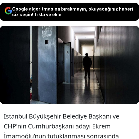
Google algoritmasına bırakmayın, okuyacağınız haberi
siz seçin! Tıkla ve ekle
İmamoğlu protestolarında
tutuklanan öğrenciler üniversite
sınavına cezaevi şartlarında
hazırlanıyorlar.
İstanbul Büyükşehir Belediye Başkanı ve
CHP'nin Cumhurbaşkanı adayı Ekrem
İmamoğlu’nun tutuklanması sonrasında