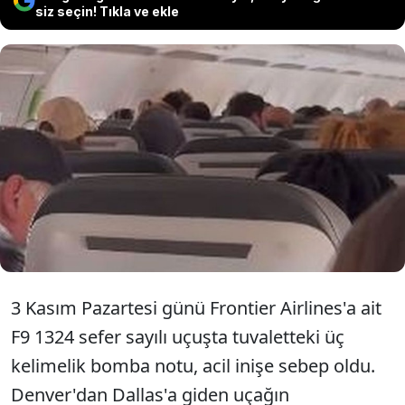
siz seçin! Tıkla ve ekle
ABD'de Frontier Havayolları'na ait bir
uçak, tuvalette bulunan üç kelimelik
bomba notu nedeniyle acil iniş yapmak
zorunda kaldı.
3 Kasım Pazartesi günü Frontier Airlines'a ait
F9 1324 sefer sayılı uçuşta tuvaletteki üç
kelimelik bomba notu, acil inişe sebep oldu.
Denver'dan Dallas'a giden uçağın