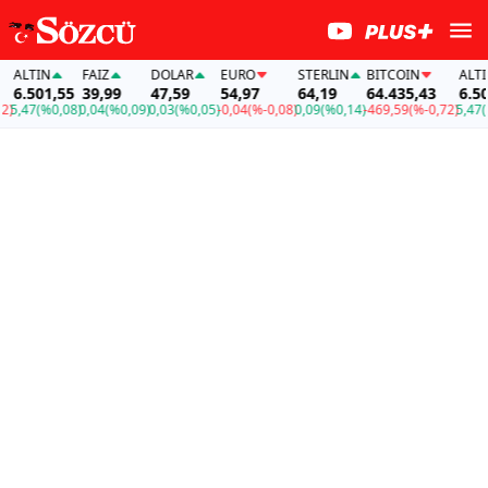
ALTIN
FAİZ
DOLAR
EURO
STERLIN
BITCOIN
ALTIN
6.501,55
39,99
47,59
54,97
64,19
64.435,43
6.501
5,47
(%0,08)
0,04
(%0,09)
0,03
(%0,05)
-0,04
(%-0,08)
0,09
(%0,14)
-469,59
(%-0,72)
5,47
(%0