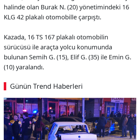
halinde olan Burak N. (20) yönetimindeki 16
KLG 42 plakalı otomobille çarpıştı.
Kazada, 16 TS 167 plakalı otomobilin
sürücüsü ile araçta yolcu konumunda
bulunan Semih G. (15), Elif G. (35) ile Emin G.
(10) yaralandı.
Günün Trend Haberleri
00:02
/ 08:06
Sesi Aç