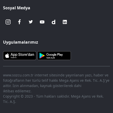
Sosyal Medya
Uygulamalarımız
www.sozcu.com.tr internet sitesinde yayınlanan yazı, haber ve
fotoğrafların her türlü telif hakkı Mega Ajans ve Rek. Tic. A.Ş'ye
aittir. İzin alınmadan, kaynak gösterilerek dahi
iktibas edilemez.
Copyright © 2023 - Tüm hakları saklıdır. Mega Ajans ve Rek.
Tic. A.Ş.