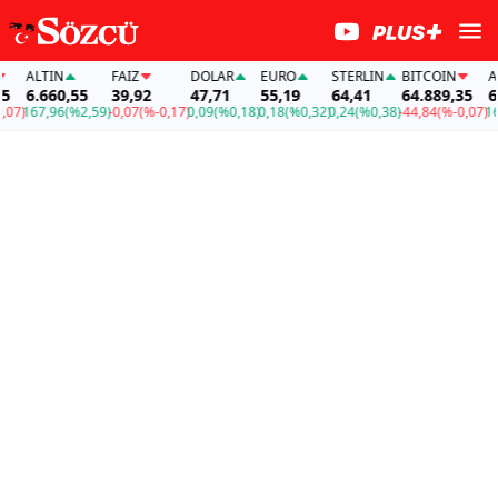
ALTIN
FAİZ
DOLAR
EURO
STERLIN
BITCOIN
ALT
6.660,55
39,92
47,71
55,19
64,41
64.889,35
6.6
7)
167,96
(%2,59)
-0,07
(%-0,17)
0,09
(%0,18)
0,18
(%0,32)
0,24
(%0,38)
-44,84
(%-0,07)
167,