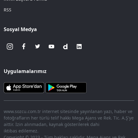
RSS
Sosyal Medya
Uygulamalarımız
www.sozcu.com.tr internet sitesinde yayınlanan yazı, haber ve
fotoğrafların her türlü telif hakkı Mega Ajans ve Rek. Tic. A.Ş'ye
aittir. İzin alınmadan, kaynak gösterilerek dahi
iktibas edilemez.
Copyright © 2023 - Tüm hakları saklıdır. Mega Ajans ve Rek.