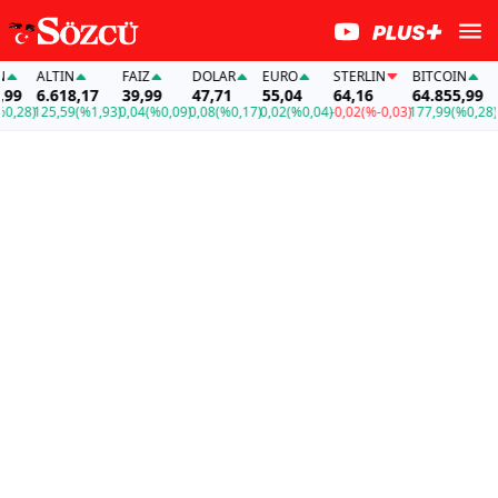
ALTIN
FAİZ
DOLAR
EURO
STERLIN
BITCOIN
AL
9
6.618,17
39,99
47,71
55,04
64,16
64.855,99
6.
28)
125,59
(%1,93)
0,04
(%0,09)
0,08
(%0,17)
0,02
(%0,04)
-0,02
(%-0,03)
177,99
(%0,28)
12