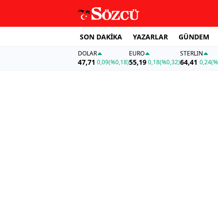
SON DAKİKA
YAZARLAR
GÜNDEM
DOLAR
EURO
STERLIN
47,71
55,19
64,41
0,09
(%0,18)
0,18
(%0,32)
0,24
(%