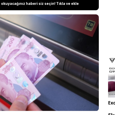
okuyacağınız haberi siz seçin! Tıkla ve ekle
an, geçtiğimiz haftalarda yaptığı açıklama ile
k Katılım bankalarının birleşeceğini ve yeni bir isimle
zmet vereceğini duyurmuştu. Bankaların birleşme
nın son çeyreğinde tamamlanacağı öğrenilirken,
 bankanın adı ilerleyen günlerde kamuoyuna
Exc