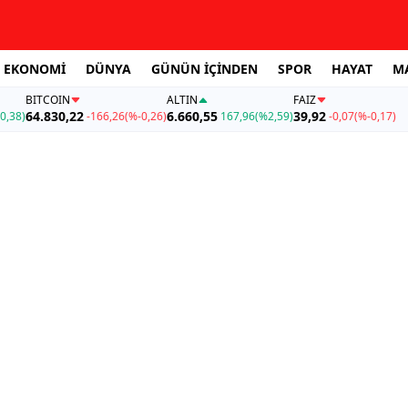
EKONOMİ
DÜNYA
GÜNÜN İÇİNDEN
SPOR
HAYAT
M
BITCOIN
ALTIN
FAİZ
64.830,22
6.660,55
39,92
0,38)
-166,26
(%-0,26)
167,96
(%2,59)
-0,07
(%-0,17)