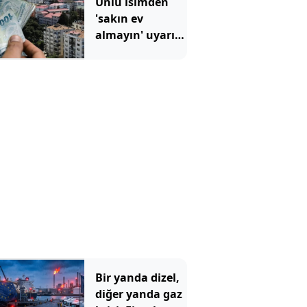
Ünlü isimden
düzeltemiyor
'sakın ev
almayın' uyarısı:
Bir yatırım
aracına işaret
etti
Bir yanda dizel,
diğer yanda gaz