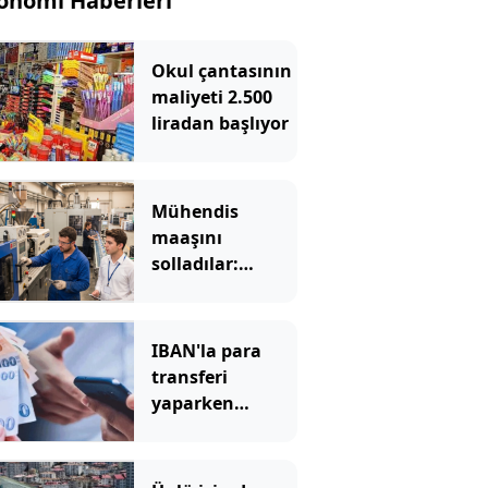
onomi Haberleri
Okul çantasının
maliyeti 2.500
liradan başlıyor
Mühendis
maaşını
solladılar:
Çalışacak
eleman
bulamayınca
IBAN'la para
kıymete bindi
transferi
yaparken
dikkat: Bu
hatayı bankalar
bile