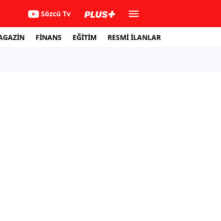
Sözcü Tv
AGAZİN
FİNANS
EĞİTİM
RESMİ İLANLAR