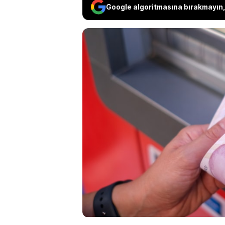
Google algoritmasına bırakmayın, 
Cumhurbaşkanı Erdoğ
Ziraat, Vakıf ve Hal
tek çatı altında hi
işleminin 2026 yılı
oluşturulacak yeni
duyurulacak.