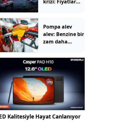
krizi: Fiyatlar
uçtu
Pompa alev
alev: Benzine bir
zam daha
geliyor
D Kalitesiyle Hayat Canlanıyor