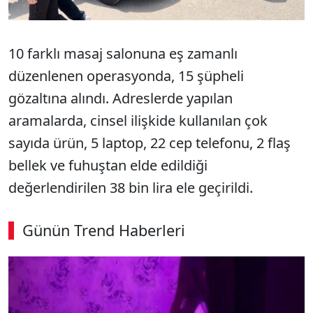
10 farklı masaj salonuna eş zamanlı
düzenlenen operasyonda, 15 şüpheli
gözaltına alındı. Adreslerde yapılan
aramalarda, cinsel ilişkide kullanılan çok
sayıda ürün, 5 laptop, 22 cep telefonu, 2 flaş
bellek ve fuhuştan elde edildiği
değerlendirilen 38 bin lira ele geçirildi.
Günün Trend Haberleri
00:02
/ 09:08
Sesi Aç