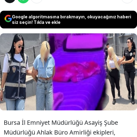
Google algoritmasına bırakmayın, okuyacağınız haberi
siz seçin! Tıkla ve ekle
Bursa, Mardin ve Antalya’da masaj
salonlarına yönelik düzenlenen fuhuş
operasyonunda 11’i kadın toplam 15 şüpheli
gözaltına alındı. Operasyonda 12 şüpheli
tutuklanırken, 34 mağdur kadın kurtarıldı.
Bursa İl Emniyet Müdürlüğü Asayiş Şube
Müdürlüğü Ahlak Büro Amirliği ekipleri,