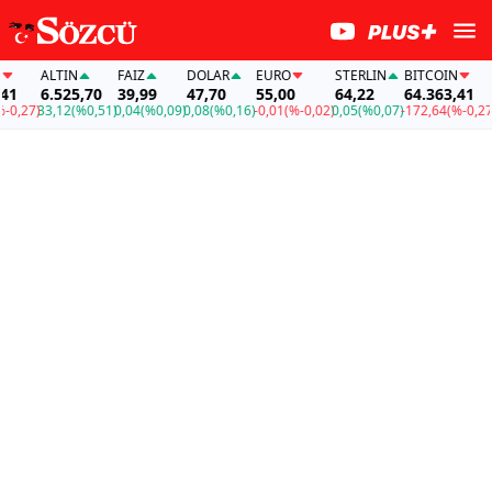
ALTIN
FAİZ
DOLAR
EURO
STERLIN
BITCOIN
AL
6.525,70
39,99
47,70
55,00
64,22
64.363,41
6.
27)
33,12
(%0,51)
0,04
(%0,09)
0,08
(%0,16)
-0,01
(%-0,02)
0,05
(%0,07)
-172,64
(%-0,27)
33,