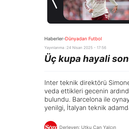
sözleşme
4 saat önce
imzaladı
Haberler
-
Dünyadan Futbol
Yayınlanma :
24 Nisan 2025 - 17:56
Üç kupa hayali sona
Inter teknik direktörü Simone
veda ettikleri gecenin ardınd
bulundu. Barcelona ile oynaya
yenilgi, İtalyan teknik adamd
Derleyen: Utku Can Yalçın