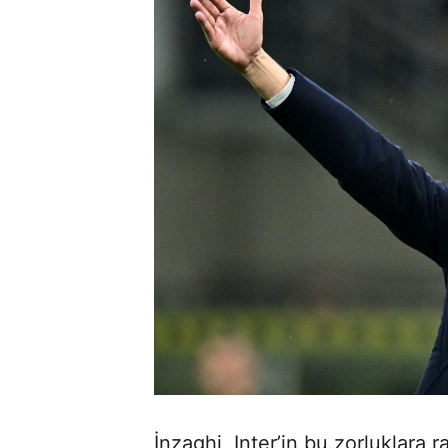
İnzaghi, Inter’in bu zorluklara