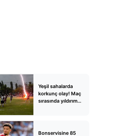
Yeşil sahalarda
korkunç olay! Maç
sırasında yıldırım
düştü, 1 futbolcu
hayatını kaybetti
Bonservisine 85