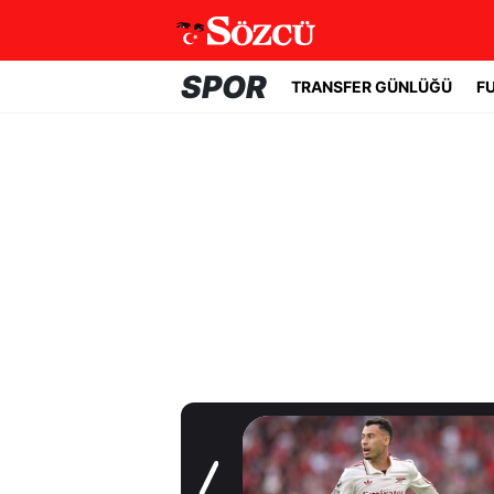
SPOR
TRANSFER GÜNLÜĞÜ
F
Transfer Günlüğü
Real Madrid yıldız
oyuncuyla 7 yıllık