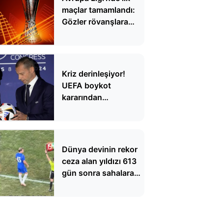
maçlar tamamlandı:
Gözler rövanşlara
çevrildi
Kriz derinleşiyor!
UEFA boykot
kararından
vazgeçmiyor
Dünya devinin rekor
ceza alan yıldızı 613
gün sonra sahalara
döndü