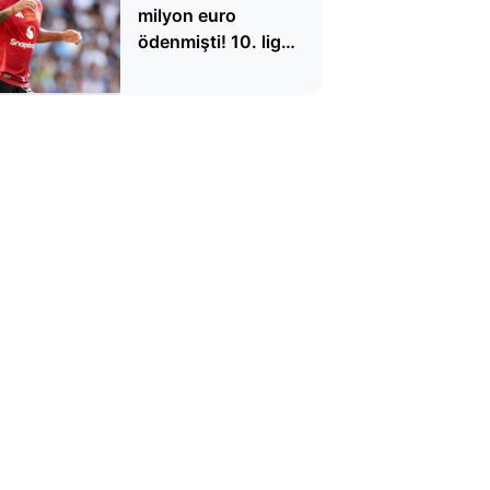
milyon euro
ödenmişti! 10. lig
takımıyla
antrenmanda