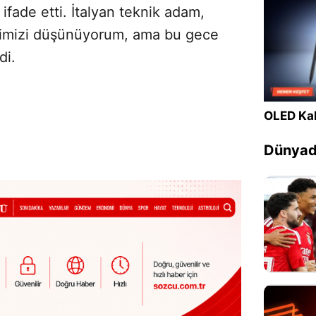
 ifade etti. İtalyan teknik adam,
imizi düşünüyorum, ama bu gece
di.
OLED Kal
Sesi Aç
Dünyada