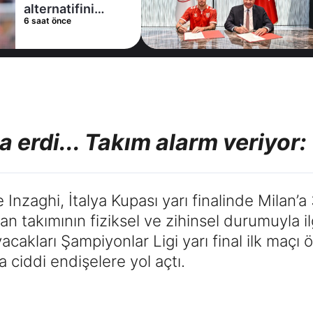
alternatifini
6 saat önce
Arsenal'de buldu
 erdi... Takım alarm veriyor: 
 Inzaghi, İtalya Kupası yarı finalinde Milan
an takımının fiziksel ve zihinsel durumuyla i
cakları Şampiyonlar Ligi yarı final ilk maçı
a ciddi endişelere yol açtı.