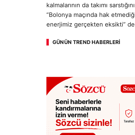
kalmalarının da takımı sarstığını
“Bolonya maçında hak etmediğ
enerjimiz gerçekten eksikti” de
ABERİ OKU
➜
GÜNÜN TREND HABERLERI
00:03
/ 09:08