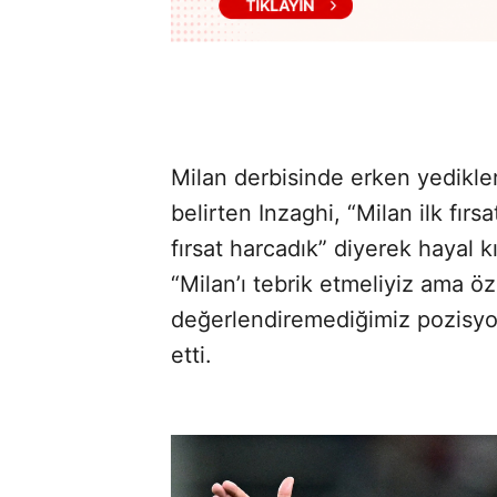
Milan derbisinde erken yedikle
belirten Inzaghi, “Milan ilk fırs
fırsat harcadık” diyerek hayal kır
“Milan’ı tebrik etmeliyiz ama öze
değerlendiremediğimiz pozisyon
etti.