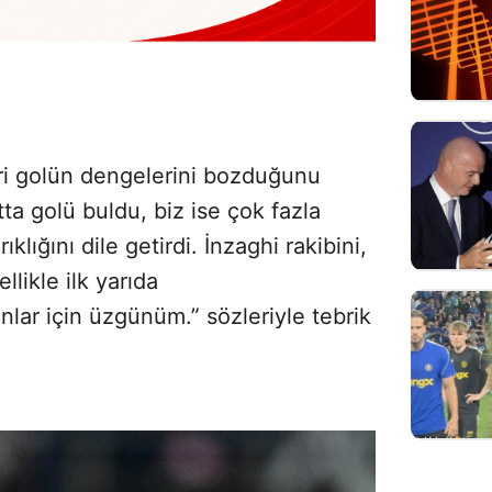
ri golün dengelerini bozduğunu
atta golü buldu, biz ise çok fazla
ıklığını dile getirdi. İnzaghi rakibini,
llikle ilk yarıda
lar için üzgünüm.” sözleriyle tebrik