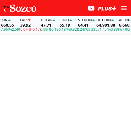
N
FAİZ
DOLAR
EURO
STERLIN
BITCOIN
ALTIN
0,55
39,92
47,71
55,19
64,41
64.901,88
6.660,55
6
(%2,59)
-0,07
(%-0,17)
0,09
(%0,18)
0,18
(%0,32)
0,24
(%0,38)
571,45
(%0,89)
167,96
(%2,