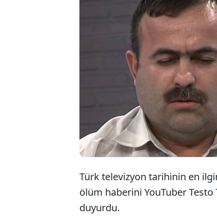
Bir
şahi
adam
Türk televizyon tarihinin en ilgi
ölüm haberini YouTuber Testo
duyurdu.