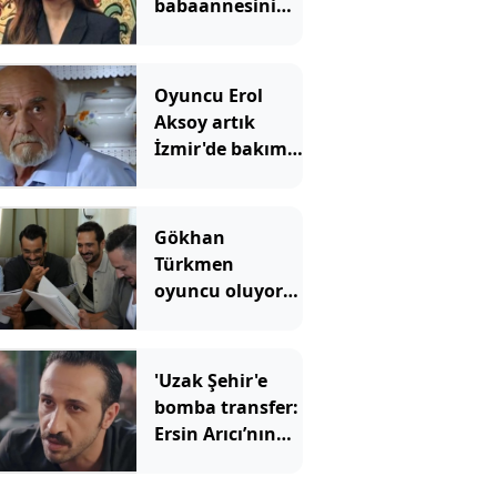
babaannesini
kaybetti
Oyuncu Erol
Aksoy artık
İzmir'de bakım
evinde yaşıyor:
Kavak Yelleri’nin
Osman
Gökhan
amcasının son
Türkmen
hali ortaya çıktı
oyuncu oluyor:
O dizinin
kadrosuna
katıldı
'Uzak Şehir'e
bomba transfer:
Ersin Arıcı’nın
yeni rolü ortaya
çıktı