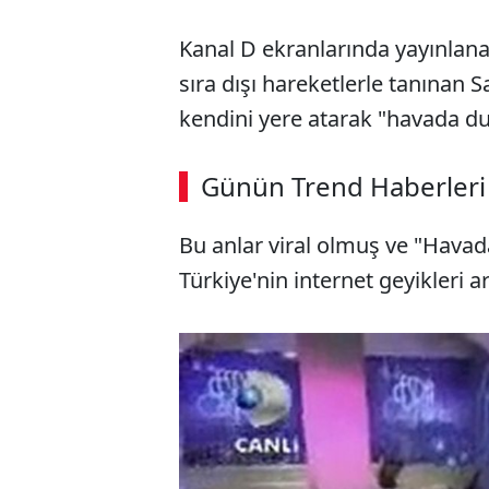
Kanal D ekranlarında yayınlan
sıra dışı hareketlerle tanınan Sa
kendini yere atarak "havada du
ABERİ OKU
➜
Günün Trend Haberleri
00:03
/ 08:15
Bu anlar viral olmuş ve "Havad
Türkiye'nin internet geyikleri a