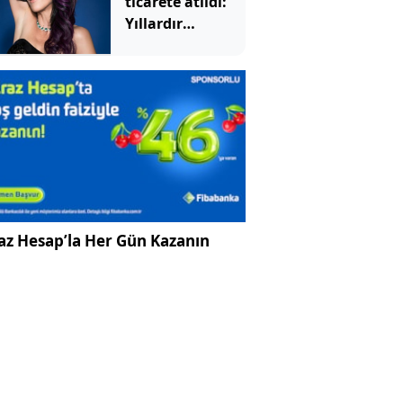
ticarete atıldı:
Yıllardır
sakladığı
eşyalarıyla para
kazanıyor
az Hesap’la Her Gün Kazanın