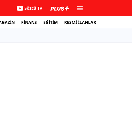
Sözcü Tv
AGAZİN
FİNANS
EĞİTİM
RESMİ İLANLAR