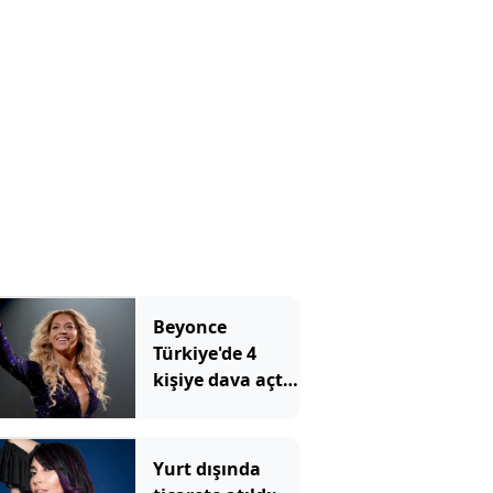
Beyonce
Türkiye'de 4
kişiye dava açtı:
Konu Yargıtay'a
taşındı
Yurt dışında