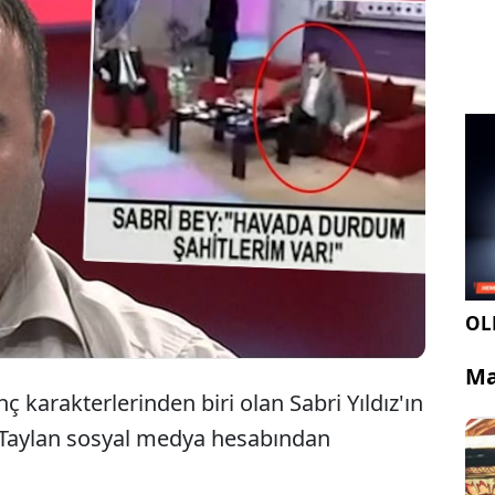
 televizyon programında "Havada durdum,
tlerim var" sözleriyle hafızalara kazınan 'uçan
' Sabri Yıldız'ın hayatını kaybettiği öğrenildi.
OLE
Ma
nç karakterlerinden biri olan Sabri Yıldız'ın
 Taylan sosyal medya hesabından