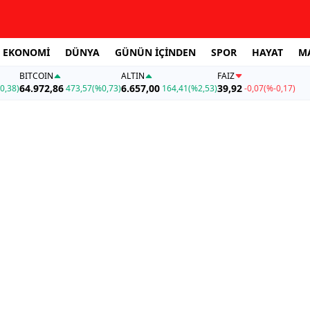
EKONOMİ
DÜNYA
GÜNÜN İÇİNDEN
SPOR
HAYAT
M
BITCOIN
ALTIN
FAİZ
64.972,86
6.657,00
39,92
0,38)
473,57
(%0,73)
164,41
(%2,53)
-0,07
(%-0,17)