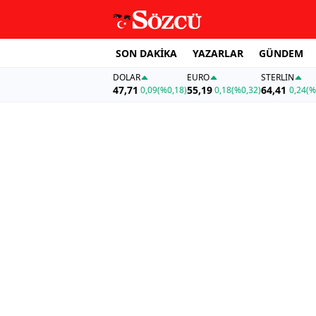
SON DAKİKA
YAZARLAR
GÜNDEM
DOLAR
EURO
STERLIN
47,71
55,19
64,41
0,09
(%0,18)
0,18
(%0,32)
0,24
(%