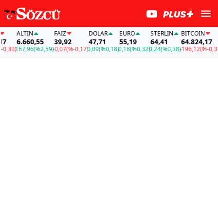
ALTIN
FAİZ
DOLAR
EURO
STERLIN
BITCOIN
A
6.660,55
39,92
47,71
55,19
64,41
64.824,17
6
30)
167,96
(%2,59)
-0,07
(%-0,17)
0,09
(%0,18)
0,18
(%0,32)
0,24
(%0,38)
-196,12
(%-0,30)
16