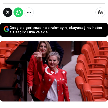
Google algoritmasına bırakmayın, okuyacağınız haberi
siz seçin! Tıkla ve ekle
14 Mayıs 2023 seçimlerinde İYİ Parti'den
TBMM'ye giren İstanbul Milletvekili Nimet
Özdemir, 2024'te partisinden istifa etmiş ve bir
süre sonra CHP'ye katılmıştı. Dün yaptığı
açıklama ile CHP'den istifa ettiğini duyuran
Özdemir'in gelecek hafta AKP'ye katılacağı öne
sürüldü.