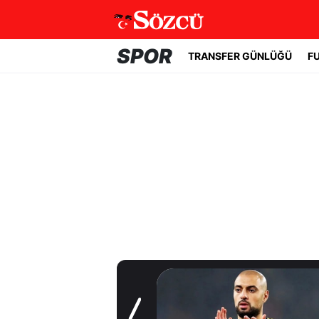
SPOR
TRANSFER GÜNLÜĞÜ
F
Transfer Günlüğü
Trabzonspor
Salah'a kavuştu!