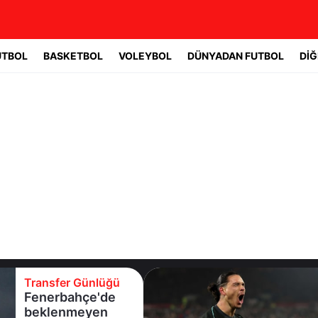
UTBOL
BASKETBOL
VOLEYBOL
DÜNYADAN FUTBOL
DİĞ
Transfer Günlüğü
Fenerbahçe'de
beklenmeyen