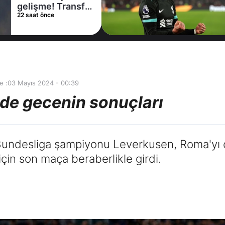
gelişme! Transfer
22 saat önce
iptal oldu
e :
03 Mayıs 2024 - 00:39
de gecenin sonuçları
de Bundesliga şampiyonu Leverkusen, Roma'y
 için son maça beraberlikle girdi.