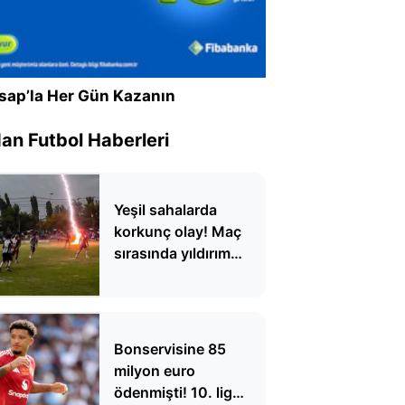
sap’la Her Gün Kazanın
n Futbol Haberleri
Yeşil sahalarda
korkunç olay! Maç
sırasında yıldırım
düştü, 1 futbolcu
hayatını kaybetti
Bonservisine 85
milyon euro
ödenmişti! 10. lig