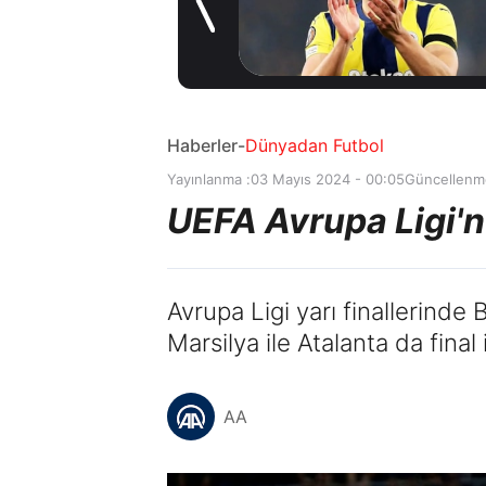
Coşkulu
21 saat önce
karşılama
Haberler
-
Dünyadan Futbol
Yayınlanma :
03 Mayıs 2024 - 00:05
Güncellenm
UEFA Avrupa Ligi'n
Avrupa Ligi yarı finallerin
Marsilya ile Atalanta da final
AA