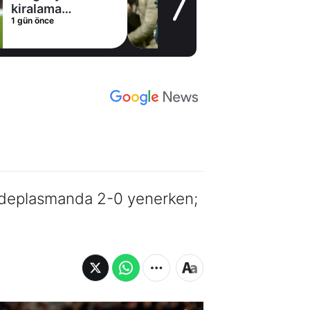
kiralama
1 gün önce
konusunda Al
Hilal ile anlaştı!
Adım adım Nunez
ı deplasmanda 2-0 yenerken;