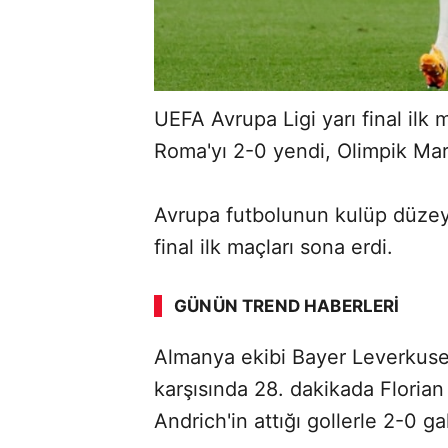
UEFA Avrupa Ligi yarı final ilk
Roma'yı 2-0 yendi, Olimpik Mars
Avrupa futbolunun kulüp düzeyi
ABERİ OKU
➜
final ilk maçları sona erdi.
GÜNÜN TREND HABERLERI
Almanya ekibi Bayer Leverkuse
SÖZCÜ SON DAKİKA
karşısında 28. dakikada Floria
Andrich'in attığı gollerle 2-0 ga