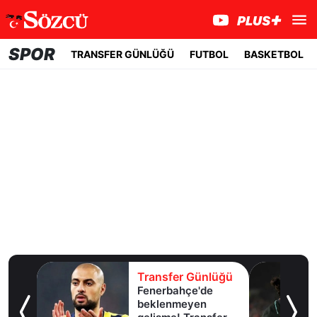
SPOR
TRANSFER GÜNLÜĞÜ
FUTBOL
BASKETBOL
lüğü
Transfer Günlüğü
Fenerbahçe'de
u!
beklenmeyen