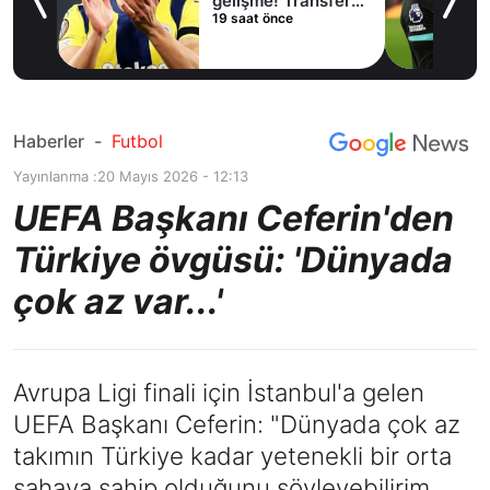
lama
gelişme! Transfer
19 saat önce
iptal oldu
Haberler
-
Futbol
Yayınlanma :
20 Mayıs 2026 - 12:13
UEFA Başkanı Ceferin'den
Türkiye övgüsü: 'Dünyada
çok az var...'
Avrupa Ligi finali için İstanbul'a gelen
UEFA Başkanı Ceferin: "Dünyada çok az
takımın Türkiye kadar yetenekli bir orta
sahaya sahip olduğunu söyleyebilirim.