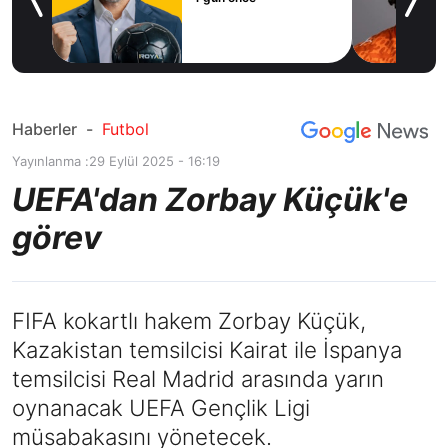
icius
Haberler
-
Futbol
Yayınlanma :
29 Eylül 2025 - 16:19
UEFA'dan Zorbay Küçük'e
görev
FIFA kokartlı hakem Zorbay Küçük,
Kazakistan temsilcisi Kairat ile İspanya
temsilcisi Real Madrid arasında yarın
oynanacak UEFA Gençlik Ligi
müsabakasını yönetecek.