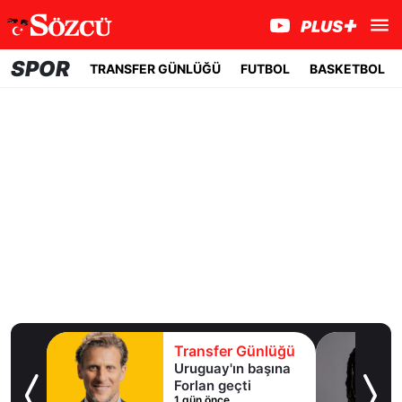
SPOR
TRANSFER GÜNLÜĞÜ
FUTBOL
BASKETBOL
lüğü
Transfer Günlüğü
ışma
Uruguay'ın başına
al
Forlan geçti
1 gün önce