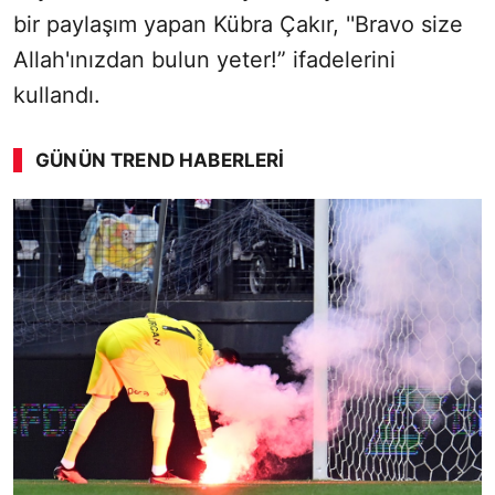
bir paylaşım yapan Kübra Çakır, ''Bravo size
Allah'ınızdan bulun yeter!” ifadelerini
kullandı.
GÜNÜN TREND HABERLERI
00:02
/ 02:14
Sesi Aç