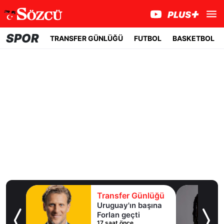
SPOR
TRANSFER GÜNLÜĞÜ
FUTBOL
BASKETBOL
lüğü
Transfer Günlüğü
ışma
Uruguay'ın başına
al
Forlan geçti
17 saat önce