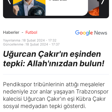
icius
Haberler
-
Futbol
Yayınlanma :
18 Şubat 2024 - 17:32
Güncellenme :
18 Şubat 2024 - 17:37
Uğurcan Çakır'ın eşinden
tepki: Allah'ınızdan bulun!
Pendikspor tribünlerinin attığı meşaleler
nedeniyle zor anlar yaşayan Trabzonspor
kalecisi Uğurcan Çakır'ın eşi Kübra Çakır
sosyal medyadan tepki gösterdi.