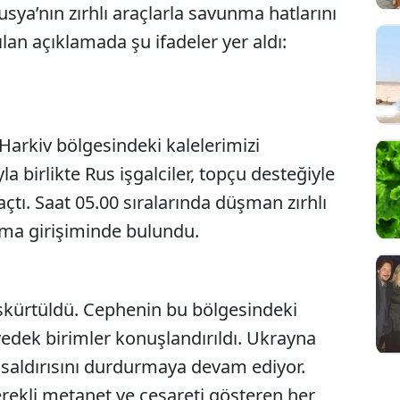
ya’nın zırhlı araçlarla savunma hatlarını
ılan açıklamada şu ifadeler yer aldı:
arkiv bölgesindeki kalelerimizi
 birlikte Rus işgalciler, topçu desteğiyle
çtı. Saat 05.00 sıralarında düşman zırhlı
şma girişiminde bulundu.
püskürtüldü. Cephenin bu bölgesindeki
edek birimler konuşlandırıldı. Ukrayna
aldırısını durdurmaya devam ediyor.
rekli metanet ve cesareti gösteren her