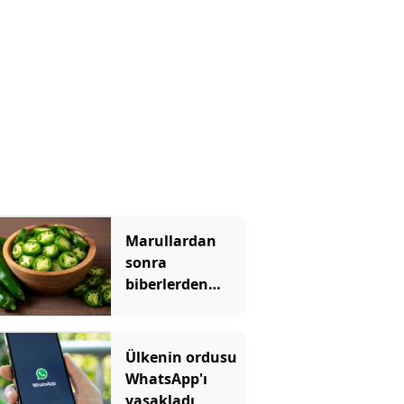
Marullardan
sonra
biberlerden
bulaşan salgın
başladı: Acilen
toplatılıyor
Ülkenin ordusu
WhatsApp'ı
yasakladı