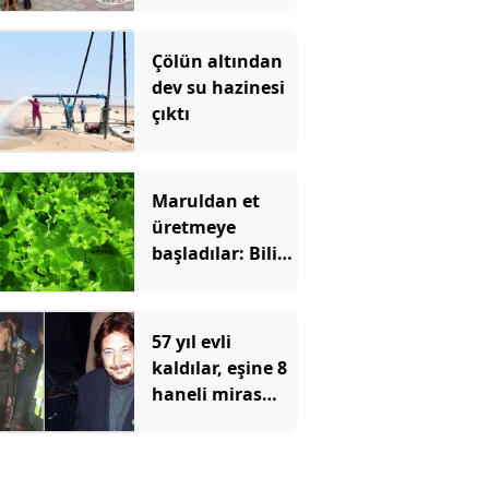
başladı: '12 ay
ömrünüz kaldı'
Çölün altından
dev su hazinesi
çıktı
Maruldan et
üretmeye
başladılar: Bilim
dünyası şaşkın
57 yıl evli
kaldılar, eşine 8
haneli miras
bıraktı