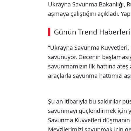
Ukrayna Savunma Bakanlığı, Rus
aşmaya çalıştığını açıkladı. Yap
ABERİ OKU
➜
Günün Trend Haberleri
“Ukrayna Savunma Kuvvetleri, H
SÖZCÜ SON DAKİKA
savunuyor. Gecenin başlamasıyla
savunmamızın ilk hattına ateş a
araçlarla savunma hattımızı a
Şu an itibarıyla bu saldırılar 
savunmayı güçlendirmek için y
Savunma Kuvvetleri düşmanın s
Mevzilerimizi savunmak için ge