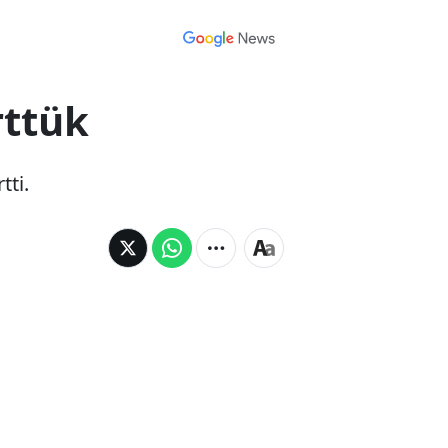
rttük
tti.