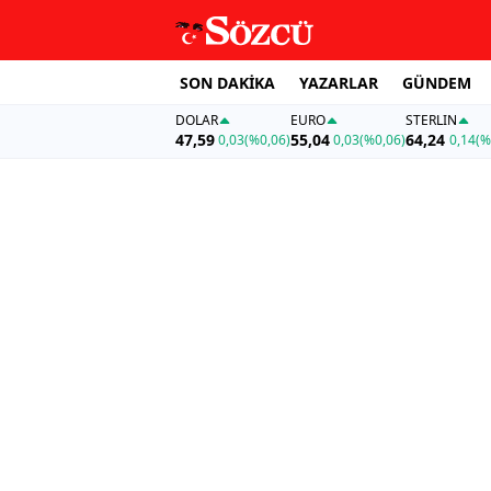
SON DAKİKA
YAZARLAR
GÜNDEM
DOLAR
EURO
STERLIN
47,59
55,04
64,24
0,03
(%0,06)
0,03
(%0,06)
0,14
(%