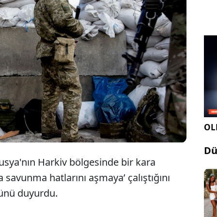
Ukrayna, Rusya’nın Harkiv bölgesine
yönelik saldırılarının püskürtüldüğünü
belirtti.
OLE
Dü
sya'nın Harkiv bölgesinde bir kara
na savunma hatlarını aşmaya’ çalıştığını
ğünü duyurdu.