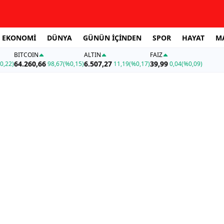
EKONOMİ
DÜNYA
GÜNÜN İÇİNDEN
SPOR
HAYAT
M
BITCOIN
ALTIN
FAİZ
64.260,66
6.507,27
39,99
0,22)
98,67
(%0,15)
11,19
(%0,17)
0,04
(%0,09)