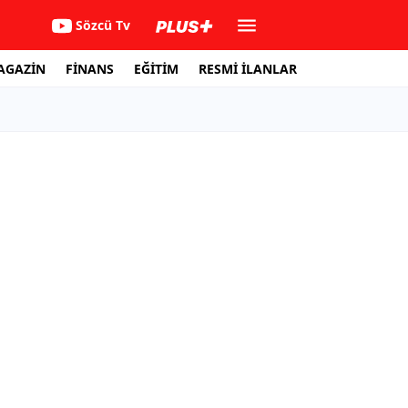
Sözcü Tv
AGAZİN
FİNANS
EĞİTİM
RESMİ İLANLAR