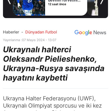
devinin forvetini
12 saat önce
istiyor
Haberler
-
Dünyadan Futbol
Yayınlanma :
07 Mayıs 2024 - 13:07
Ukraynalı halterci
Oleksandr Pielieshenko,
Ukrayna-Rusya savaşında
hayatını kaybetti
Ukrayna Halter Federasyonu (UWF),
Ukraynalı Olimpiyat sporcusu ve iki kez