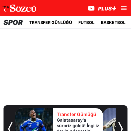
SPOR
TRANSFER GÜNLÜĞÜ
FUTBOL
BASKETBOL
lüğü
Transfer Günlüğü
 beki
Galatasaray'a
tı
sürpriz golcü! İngiliz