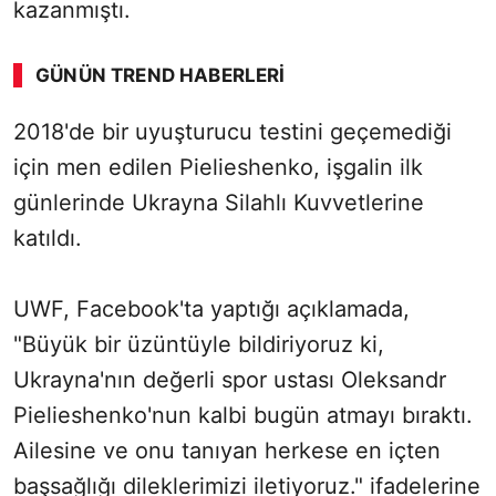
kazanmıştı.
GÜNÜN TREND HABERLERI
00:01
/ 06:57
2018'de bir uyuşturucu testini geçemediği
Sesi Aç
için men edilen Pielieshenko, işgalin ilk
günlerinde Ukrayna Silahlı Kuvvetlerine
katıldı.
UWF, Facebook'ta yaptığı açıklamada,
"Büyük bir üzüntüyle bildiriyoruz ki,
Ukrayna'nın değerli spor ustası Oleksandr
Pielieshenko'nun kalbi bugün atmayı bıraktı.
Ailesine ve onu tanıyan herkese en içten
başsağlığı dileklerimizi iletiyoruz." ifadelerine