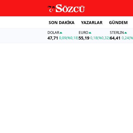
SON DAKİKA
YAZARLAR
GÜNDEM
DOLAR
EURO
STERLIN
47,71
55,19
64,41
0,09
(%0,18)
0,18
(%0,32)
0,24
(%