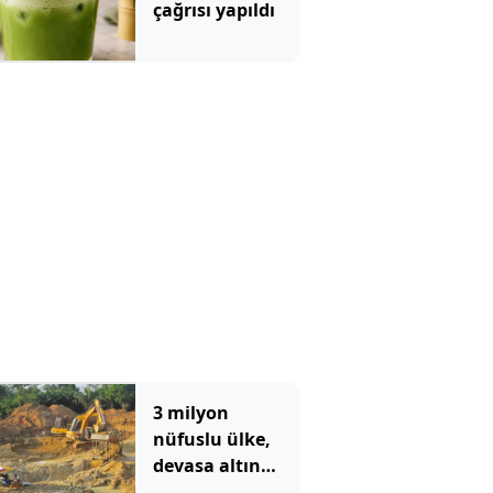
çağrısı yapıldı
3 milyon
nüfuslu ülke,
devasa altın
yatağı