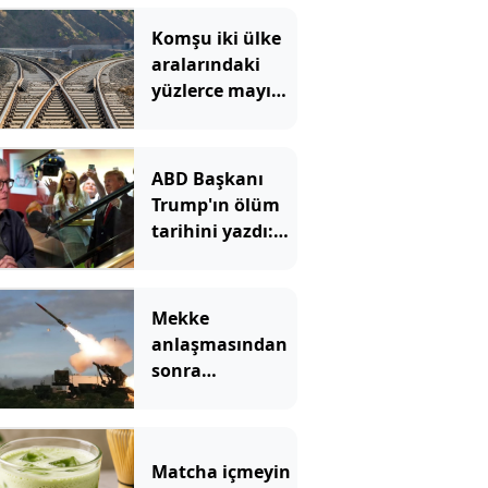
Komşu iki ülke
aralarındaki
yüzlerce mayına
rağmen
birbirine
bağlanacak
ABD Başkanı
Trump'ın ölüm
tarihini yazdı:
Merdivenden
inerken büyük
bir felç geçiriyor
Mekke
anlaşmasından
sonra
Yunanistan'dan
Patriot hamlesi
Matcha içmeyin