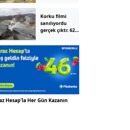
keşfedince
kaderi değişti
Korku filmi
sanılıyordu
gerçek çıktı: 62
yıldır yer
altından yanıyor
az Hesap’la Her Gün Kazanın