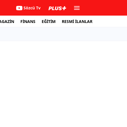
Sözcü Tv
AGAZİN
FİNANS
EĞİTİM
RESMİ İLANLAR