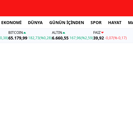
EKONOMİ
DÜNYA
GÜNÜN İÇİNDEN
SPOR
HAYAT
M
BITCOIN
ALTIN
FAİZ
65.179,99
6.660,55
39,92
0,38)
182,73
(%0,28)
167,96
(%2,59)
-0,07
(%-0,17)