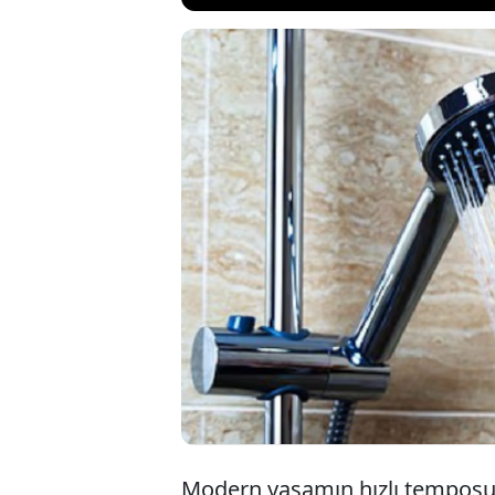
Modern yaşamın h
hale gelirken, ba
farklı anlamlar y
sabah yapılan bazı
etkisi olabileceğ
Modern yaşamın hızlı temposun