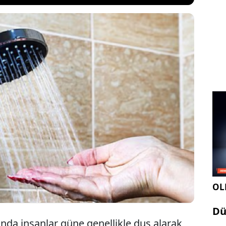
ızında sabah rutinleri çoğu kişi için vazgeçilmez
zı Doğu Avrupa geleneklerinde günün ilk saatlerine
üklenmesi dikkat çekiyor. Eski halk inanışlarında
 ev işleri ve kişisel bakım alışkanlıklarının güne
i düşünülüyordu.
OLE
Dü
da insanlar güne genellikle duş alarak,