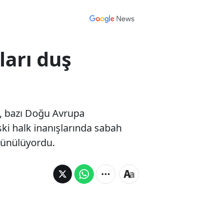
arı duş
n, bazı Doğu Avrupa
ski halk inanışlarında sabah
üşünülüyordu.