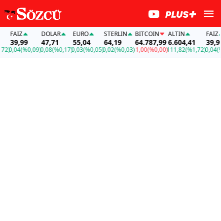
FAİZ
DOLAR
EURO
STERLIN
BITCOIN
ALTIN
FAİZ
39,99
47,71
55,04
64,19
64.787,99
6.604,41
39,99
2)
0,04
(%0,09)
0,08
(%0,17)
0,03
(%0,05)
0,02
(%0,03)
-1,00
(%0,00)
111,82
(%1,72)
0,04
(%0