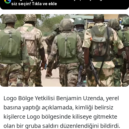
siz seçin! Tıkla ve ekle
Nijerya'nın Benue eyaletinde
meydana gelen silahlı saldırıda 30
kişinin hayatını kaybettiği açıklandı.
Logo Bölge Yetkilisi Benjamin Uzenda, yerel
basına yaptığı açıklamada, kimliği belirsiz
kişilerce Logo bölgesinde kiliseye gitmekte
olan bir gruba saldırı düzenlendiğini bildirdi.