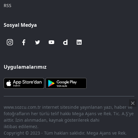
RSS
Sosyal Medya
Uygulamalarımız
www.sozcu.com.tr internet sitesinde yayınlanan yazı, haber ve
fotoğrafların her türlü telif hakkı Mega Ajans ve Rek. Tic. A.Ş'ye
aittir. İzin alınmadan, kaynak gösterilerek dahi
iktibas edilemez.
Copyright © 2023 - Tüm hakları saklıdır. Mega Ajans ve Rek.