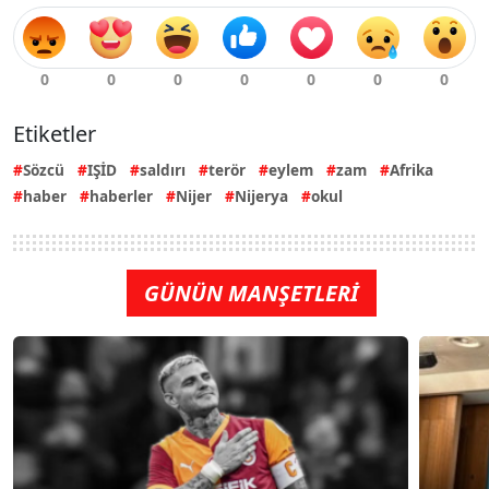
Etiketler
Sözcü
IŞİD
saldırı
terör
eylem
zam
Afrika
haber
haberler
Nijer
Nijerya
okul
GÜNÜN MANŞETLERİ