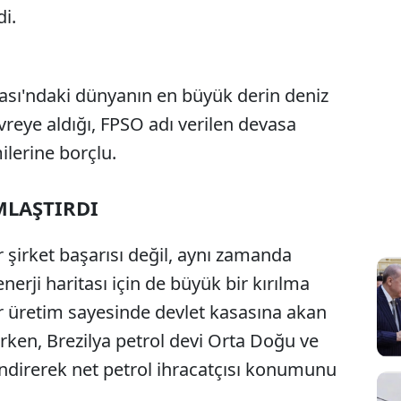
di.
zası'ndaki dünyanın en büyük derin deniz
vreye aldığı, FPSO adı verilen devasa
lerine borçlu.
MLAŞTIRDI
 şirket başarısı değil, aynı zamanda
erji haritası için de büyük bir kırılma
r üretim sayesinde devlet kasasına akan
aparken, Brezilya petrol devi Orta Doğu ve
endirerek net petrol ihracatçısı konumunu