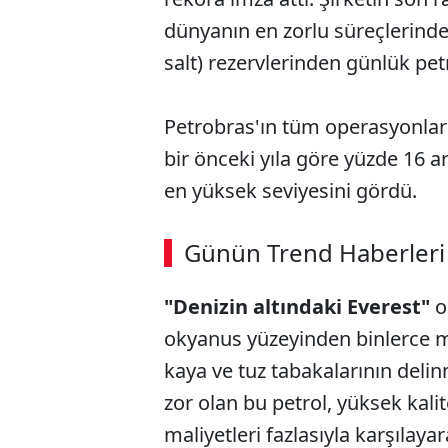
dünyanın en zorlu süreçlerinde
salt) rezervlerinden günlük petr
Petrobras'ın tüm operasyonlar
bir önceki yıla göre yüzde 16 a
en yüksek seviyesini gördü.
ABERİ OKU
➜
Günün Trend Haberleri
00:02
/ 08:15
"Denizin altındaki Everest"
o
okyanus yüzeyinden binlerce me
kaya ve tuz tabakalarının delin
zor olan bu petrol, yüksek kali
maliyetleri fazlasıyla karşılay