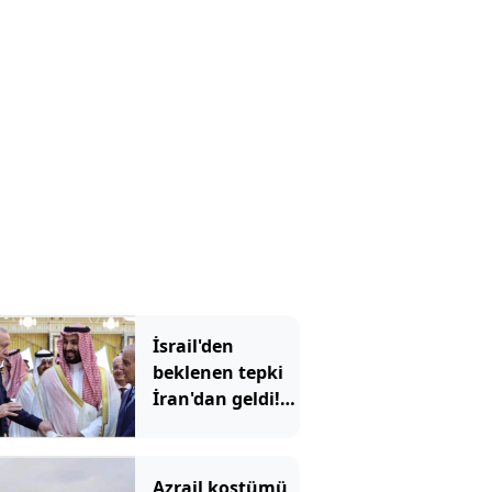
korku gerçek mi
olacak?
İsrail'den
beklenen tepki
İran'dan geldi!
'Mekke
Anlaşması'
Tahran'ı kızdırdı
Azrail kostümü