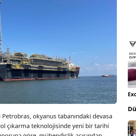
Brezilya petrol devi Petrobras, çıkarılması zor
alan "Tuz Altı" rezervlerine girerek petrol
üretiminde rekor kırdı.
Exc
Dü
eti Petrobras, okyanus tabanındaki devasa
ol çıkarma teknolojisinde yeni bir tarihi
 raporuna göre, mühendislik açısından