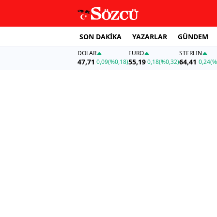
SON DAKİKA
YAZARLAR
GÜNDEM
DOLAR
EURO
STERLIN
47,71
55,19
64,41
0,09
(%0,18)
0,18
(%0,32)
0,24
(%