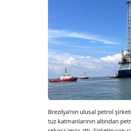
Brezilya’nın ulusal petrol şirk
tuz katmanlarının altından petr
rekora imza attı. Şirketin son