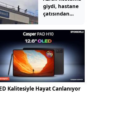
giydi, hastane
çatısından
hastalara
göründü:
Mahkemede
ilginç savunma
D Kalitesiyle Hayat Canlanıyor