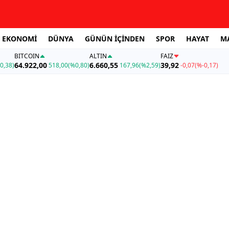
EKONOMİ
DÜNYA
GÜNÜN İÇİNDEN
SPOR
HAYAT
M
BITCOIN
ALTIN
FAİZ
64.922,00
6.660,55
39,92
0,38)
518,00
(%0,80)
167,96
(%2,59)
-0,07
(%-0,17)