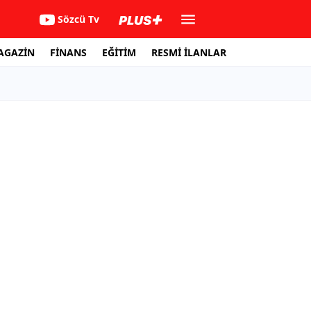
Sözcü Tv
AGAZİN
FİNANS
EĞİTİM
RESMİ İLANLAR