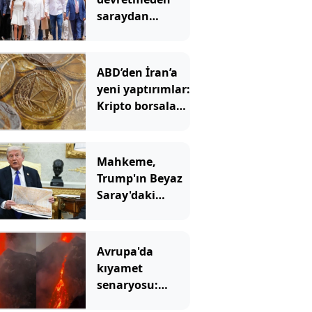
saraydan
ayrıldı: Yeni
başkan ‘Sarayı
müzeye
ABD’den İran’a
çevireceğim’
yeni yaptırımlar:
demişti
Kripto borsaları
hedefte
Mahkeme,
Trump'ın Beyaz
Saray'daki
inşaatına 'dur'
dedi
Avrupa'da
kıyamet
senaryosu:
Binlerce yıllık