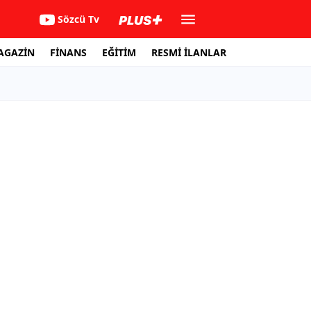
Sözcü Tv
AGAZİN
FİNANS
EĞİTİM
RESMİ İLANLAR