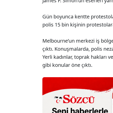
James P. Simon’un eserleri yansı
Gün boyunca kentte protestolar
polis 15 bin kişinin protestolara
Melbourne’un merkezi iş bölges
çıktı. Konuşmalarda, polis neza
Yerli kadınlar, toprak hakları v
gibi konular öne çıktı.