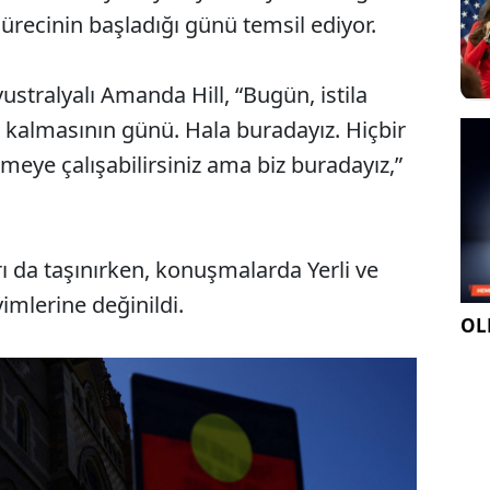
sürecinin başladığı günü temsil ediyor.
ustralyalı Amanda Hill, “Bugün, istila
 kalmasının günü. Hala buradayız. Hiçbir
tmeye çalışabilirsiniz ama biz buradayız,”
rı da taşınırken, konuşmalarda Yerli ve
yimlerine değinildi.
OLE