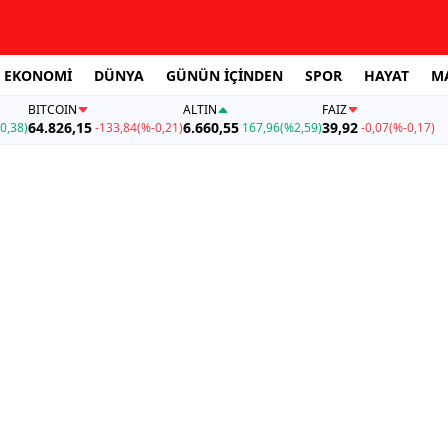
EKONOMİ
DÜNYA
GÜNÜN İÇİNDEN
SPOR
HAYAT
M
BITCOIN
ALTIN
FAİZ
64.826,15
6.660,55
39,92
0,38)
-133,84
(%-0,21)
167,96
(%2,59)
-0,07
(%-0,17)