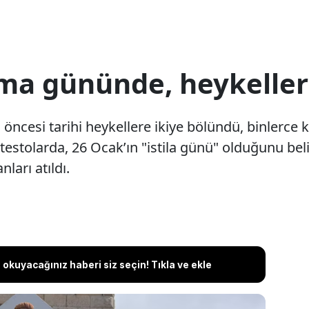
ma gününde, heykelleri
ncesi tarihi heykellere ikiye bölündü, binlerce k
testolarda, 26 Ocak’ın "istila günü" olduğunu bel
nları atıldı.
okuyacağınız haberi siz seçin! Tıkla ve ekle