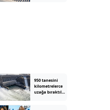
yaşadılar
950 tanesini
kilometrelerce
uzağa bıraktılar:
2 yıl sonra
herkes şaşkına
döndü