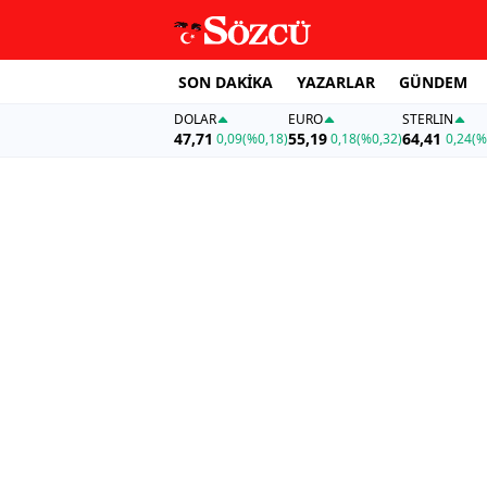
SON DAKİKA
YAZARLAR
GÜNDEM
DOLAR
EURO
STERLIN
47,71
55,19
64,41
0,09
(%0,18)
0,18
(%0,32)
0,24
(%