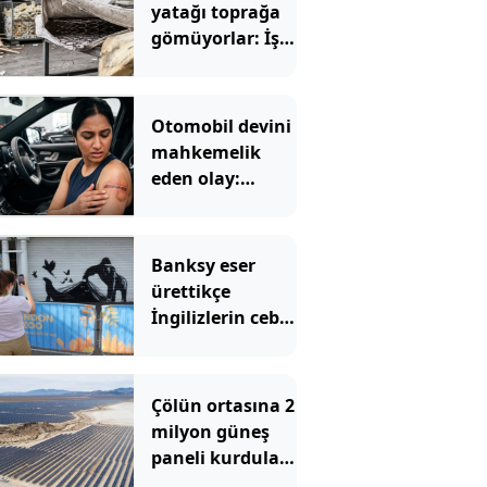
yatağı toprağa
gömüyorlar: İşte
nedeni
Otomobil devini
mahkemelik
eden olay:
Sürücülerin
cildini yaktı
Banksy eser
ürettikçe
İngilizlerin cebi
boşalıyor
Çölün ortasına 2
milyon güneş
paneli kurdular:
Felaketi