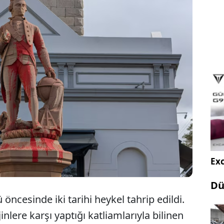
vustralya Günü öncesi tarihi heykellere ikiye
ce kişi sokaklara çıkarak Aborjin halkının haklarını
stolarda, 26 Ocak’ın "istila günü" olduğunu
alar yapılırken, “topraklarımızı geri verin”
ı.
Exc
Dü
ncesinde iki tarihi heykel tahrip edildi.
inlere karşı yaptığı katliamlarıyla bilinen