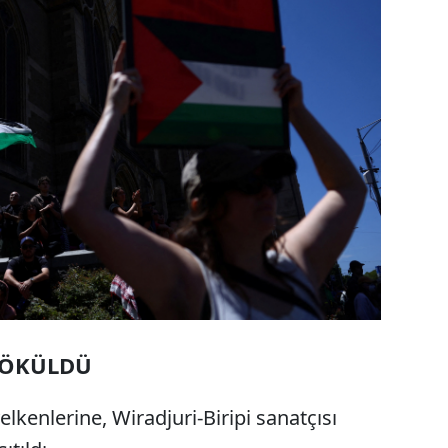
DÖKÜLDÜ
lkenlerine, Wiradjuri-Biripi sanatçısı