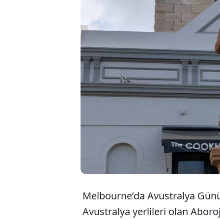
Melbourne’da A
bölündü, binler
savundu. Prote
belirten konuşm
sloganları atıld
Melbourne’da Avustralya Günü ö
Avustralya yerlileri olan Aboroj