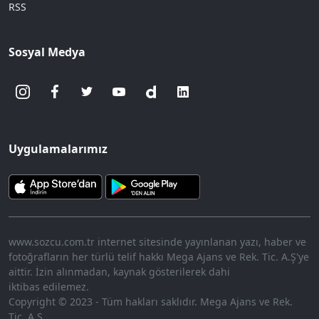
RSS
Sosyal Medya
Uygulamalarımız
www.sozcu.com.tr internet sitesinde yayınlanan yazı, haber ve
fotoğrafların her türlü telif hakkı Mega Ajans ve Rek. Tic. A.Ş'ye
aittir. İzin alınmadan, kaynak gösterilerek dahi
iktibas edilemez.
Copyright © 2023 - Tüm hakları saklıdır. Mega Ajans ve Rek.
Tic. A.Ş.