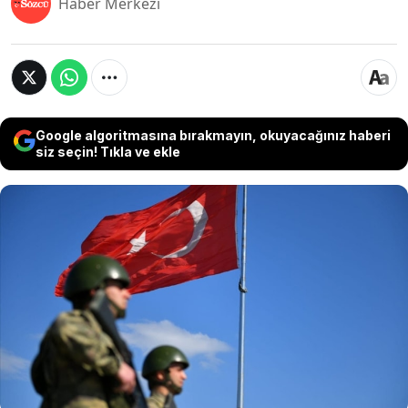
Haber Merkezi
Google algoritmasına bırakmayın, okuyacağınız haberi
siz seçin! Tıkla ve ekle
WIN/Gallup International tarafından
düzenlenen küresel ölçekli araştırmada,
insanların ülkeleri için savaşmaya hazır olup
olmadığı incelendi. 'Dünyanın en vatansever
ülkeleri' başlığıyla paylaşılan listede Türkiye'nin
sıralaması ve zirvede yer alan ülkeler dikkat
çekti.