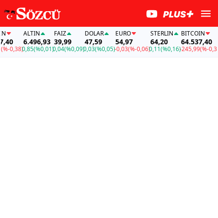
ALTIN
FAİZ
DOLAR
EURO
STERLIN
BITCOIN
A
40
6.496,93
39,99
47,59
54,97
64,20
64.537,40
6
-0,38)
0,85
(%0,01)
0,04
(%0,09)
0,03
(%0,05)
-0,03
(%-0,06)
0,11
(%0,16)
-245,99
(%-0,38)
0