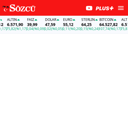
ALTIN
FAİZ
DOLAR
EURO
STERLIN
BITCOIN
ALTIN
6.571,90
39,99
47,59
55,12
64,25
64.527,82
6.571
7)
75,82
(%1,17)
0,04
(%0,09)
0,02
(%0,05)
0,11
(%0,20)
0,15
(%0,24)
107,74
(%0,17)
75,82
(