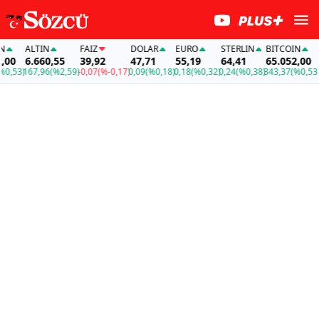
ALTIN
FAİZ
DOLAR
EURO
STERLIN
BITCOIN
A
00
6.660,55
39,92
47,71
55,19
64,41
65.052,00
6
,53)
167,96
(%2,59)
-0,07
(%-0,17)
0,09
(%0,18)
0,18
(%0,32)
0,24
(%0,38)
343,37
(%0,53)
16