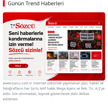
Günün Trend Haberleri
00:02
/ 08:06
Sesi Aç
www.sozcu.com.tr internet sitesinde yayınlanan yazı, haber ve
fotoğrafların her türlü telif hakkı Mega Ajans ve Rek. Tic. A.Ş'ye
aittir. İzin alınmadan, kaynak gösterilerek dahi iktibas
edilemez.