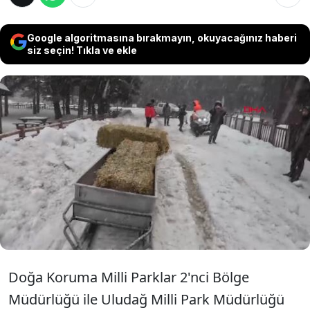
Google algoritmasına bırakmayın, okuyacağınız haberi
siz seçin! Tıkla ve ekle
Bursa'da Doğa Koruma ve Milli Parklar
personeli doğadaki hayvanlar için adım attı.
Kış şartlarında yiyecek bulmakta zorlanan
yaban hayvanları için, karla kaplı Uludağ'a, 500
kilo buğday ve mısır ile 6 balya ot bıraktı.
Doğa Koruma Milli Parklar 2'nci Bölge
Müdürlüğü ile Uludağ Milli Park Müdürlüğü