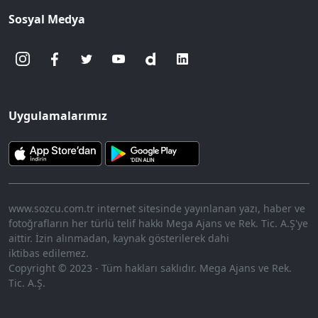
Sosyal Medya
Uygulamalarımız
www.sozcu.com.tr internet sitesinde yayınlanan yazı, haber ve
fotoğrafların her türlü telif hakkı Mega Ajans ve Rek. Tic. A.Ş'ye
aittir. İzin alınmadan, kaynak gösterilerek dahi
iktibas edilemez.
Copyright © 2023 - Tüm hakları saklıdır. Mega Ajans ve Rek.
Tic. A.Ş.