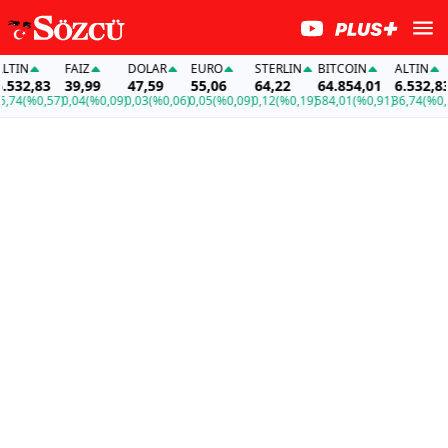
IN
FAİZ
DOLAR
EURO
STERLIN
BITCOIN
ALTIN
32,83
39,99
47,59
55,06
64,22
64.854,01
6.532,83
4
(%0,57)
0,04
(%0,09)
0,03
(%0,06)
0,05
(%0,09)
0,12
(%0,19)
584,01
(%0,91)
36,74
(%0,57