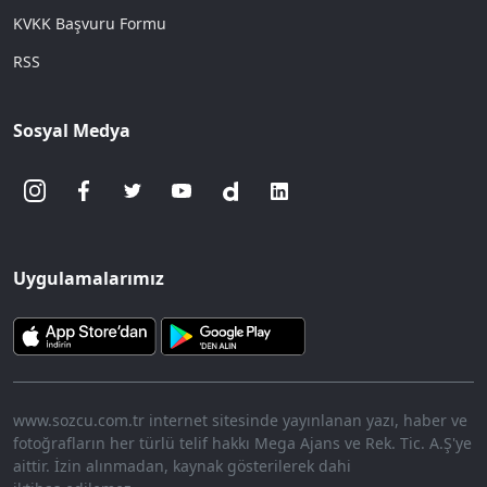
KVKK Başvuru Formu
RSS
Sosyal Medya
Uygulamalarımız
www.sozcu.com.tr internet sitesinde yayınlanan yazı, haber ve
fotoğrafların her türlü telif hakkı Mega Ajans ve Rek. Tic. A.Ş'ye
aittir. İzin alınmadan, kaynak gösterilerek dahi