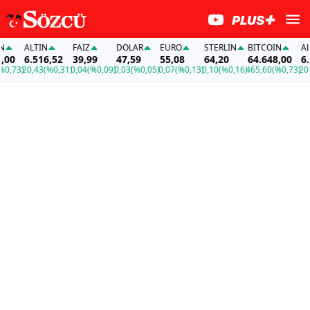
ALTIN
FAİZ
DOLAR
EURO
STERLIN
BITCOIN
ALTI
00
6.516,52
39,99
47,59
55,08
64,20
64.648,00
6.5
,73)
20,43
(%0,31)
0,04
(%0,09)
0,03
(%0,05)
0,07
(%0,13)
0,10
(%0,16)
465,60
(%0,73)
20,4