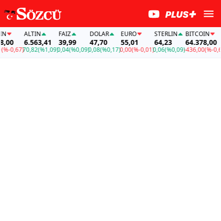
ALTIN
FAİZ
DOLAR
EURO
STERLIN
BITCOIN
00
6.563,41
39,99
47,70
55,01
64,23
64.378,00
-0,67)
70,82
(%1,09)
0,04
(%0,09)
0,08
(%0,17)
0,00
(%-0,01)
0,06
(%0,09)
-436,00
(%-0,67)
7