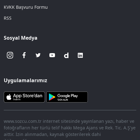
KVKK Başvuru Formu
RSS
Sosyal Medya
Uygulamalarımız
www.sozcu.com.tr internet sitesinde yayınlanan yazı, haber ve
fotoğrafların her türlü telif hakkı Mega Ajans ve Rek. Tic. A.Ş'ye
aittir. İzin alınmadan, kaynak gösterilerek dahi