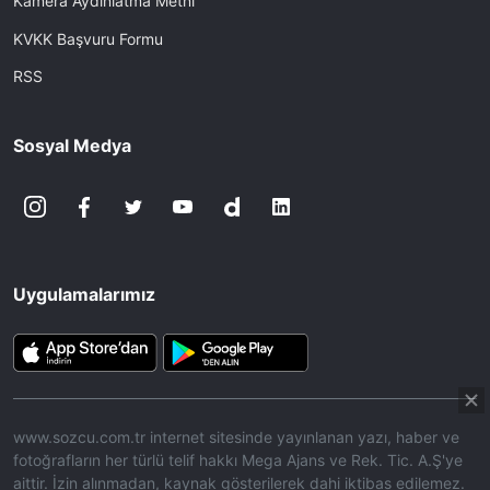
Kamera Aydınlatma Metni
KVKK Başvuru Formu
RSS
Sosyal Medya
Uygulamalarımız
www.sozcu.com.tr internet sitesinde yayınlanan yazı, haber ve
fotoğrafların her türlü telif hakkı Mega Ajans ve Rek. Tic. A.Ş'ye
aittir. İzin alınmadan, kaynak gösterilerek dahi iktibas edilemez.