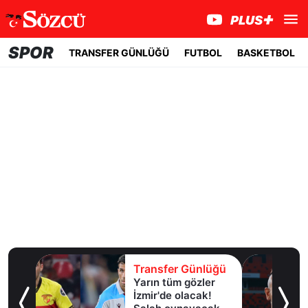
SPOR
TRANSFER GÜNLÜĞÜ
FUTBOL
BASKETBOL
lüğü
Transfer Günlüğü
Yarın tüm gözler
esi!
İzmir'de olacak!