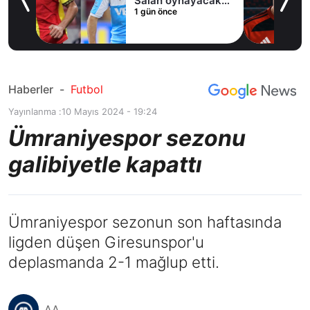
Salah oynayacak
1 gün önce
an
mı?
Haberler
-
Futbol
Yayınlanma :
10 Mayıs 2024 - 19:24
Ümraniyespor sezonu
galibiyetle kapattı
Ümraniyespor sezonun son haftasında
ligden düşen Giresunspor'u
deplasmanda 2-1 mağlup etti.
AA