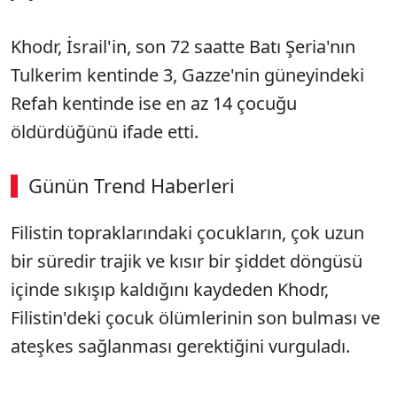
Khodr, İsrail'in, son 72 saatte Batı Şeria'nın
Tulkerim kentinde 3, Gazze'nin güneyindeki
Refah kentinde ise en az 14 çocuğu
öldürdüğünü ifade etti.
Günün Trend Haberleri
00:02
/ 08:06
Filistin topraklarındaki çocukların, çok uzun
Sesi Aç
bir süredir trajik ve kısır bir şiddet döngüsü
içinde sıkışıp kaldığını kaydeden Khodr,
Filistin'deki çocuk ölümlerinin son bulması ve
ateşkes sağlanması gerektiğini vurguladı.