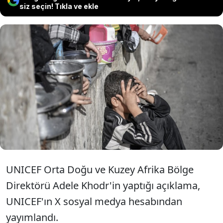
siz seçin! Tıkla ve ekle
Birleşmiş Milletler Çocuklara Yardım
Fonu (UNICEF), Filistin topraklarında
çocuk ölümlerinin son bulması
gerektiğini belirtti.
UNICEF Orta Doğu ve Kuzey Afrika Bölge
Direktörü Adele Khodr'in yaptığı açıklama,
UNICEF'ın X sosyal medya hesabından
yayımlandı.