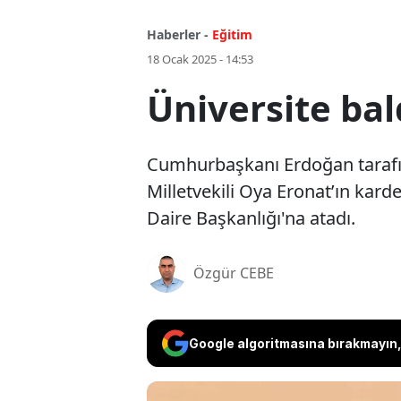
Haberler -
Eğitim
18 Ocak 2025 - 14:53
Üniversite bal
Cumhurbaşkanı Erdoğan tarafın
Milletvekili Oya Eronat’ın kard
Daire Başkanlığı'na atadı.
Özgür CEBE
Google algoritmasına bırakmayın, 