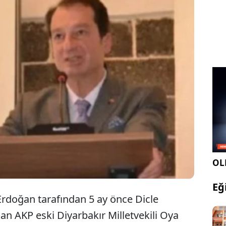
 Erdoğan tarafından 5 ay önce Dicle Üniversitesi
 atanan AKP eski Diyarbakır Milletvekili Oya
deşi Prof. Dr. Kamuran Eronat ayağını tozuyla
j Akkoç’u Yapı İşleri Daire Başkanlığı'na atadı.
OLE
Eğ
rdoğan tarafından 5 ay önce Dicle
an AKP eski Diyarbakır Milletvekili Oya