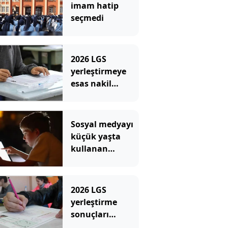
imam hatip
seçmedi
2026 LGS
yerleştirmeye
esas nakil
başvurusu:
Nasıl ve nereden
yapılır?
Sosyal medyayı
küçük yaşta
kullanan
çocuklar bazı
derslerde daha
başarısız
2026 LGS
olabiliyor
yerleştirme
sonuçları
erişime açıldı: