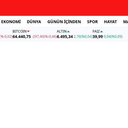
EKONOMİ
DÜNYA
GÜNÜN İÇİNDEN
SPOR
HAYAT
M
BITCOIN
ALTIN
FAİZ
64.440,75
6.495,34
39,99
(%-0,02)
-297,40
(%-0,46)
2,76
(%0,04)
0,04
(%0,09)