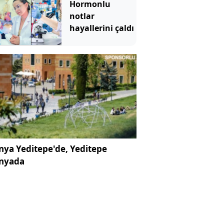
Hormonlu
mü?
notlar
hayallerini çaldı
ya Yeditepe'de, Yeditepe
nyada