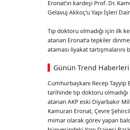
Eronat’ın kardeşi Prof. Dr. Kam
Gelavuj Akkoç’u Yapı İşleri Dai
Tıp doktoru olmadığı için ilk k
atanan Eronat’a tepkiler dinme
ataması liyakat tartışmalarını 
ABERİ OKU
➜
Günün Trend Haberleri
00:02
/ 09:08
Cumhurbaşkanı Recep Tayyip E
tarihinde tıp doktoru olmadığı 
atanan AKP eski Diyarbakır Mill
Kamuran Eronat, Çevre Şehircil
mimar olarak görev yapan baldı
bünyesindeki Yapı Dairesi Başk