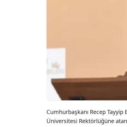
Cumhurbaşkanı
Rektörlüğü'ne
Eronat’ın kar
baldızı Gelavu
Cumhurbaşkanı Recep Tayyip E
Üniversitesi Rektörlüğüne atan