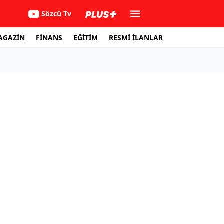
Sözcü Tv
AGAZİN
FİNANS
EĞİTİM
RESMİ İLANLAR