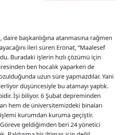
nı, daire başkanlığına atanmasına rağmen
ayacağını ileri süren Eronat, “Maalesef
du. Buradaki işlerin hızlı çözümü için
airesinden ben hocalık yaparken de
bozulduğunda uzun süre yapmazdılar. Yani
ilerliyor düşüncesiyle bu atamayı yaptık.
bidir. İşi biliyor. 6 Şubat depreminden
rı hem de üniversitemizdeki binaları
 işlemi kurumdan kuruma geçiştir.
. Göreve geldiğimden beri 24 yönetici
. Baldızıma bir iltimas için değil,