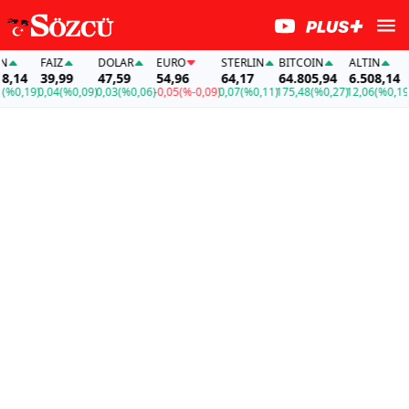
FAİZ
DOLAR
EURO
STERLIN
BITCOIN
ALTIN
FA
14
39,99
47,59
54,96
64,17
64.805,94
6.508,14
39
0,19)
0,04
(%0,09)
0,03
(%0,06)
-0,05
(%-0,09)
0,07
(%0,11)
175,48
(%0,27)
12,06
(%0,19)
0,0