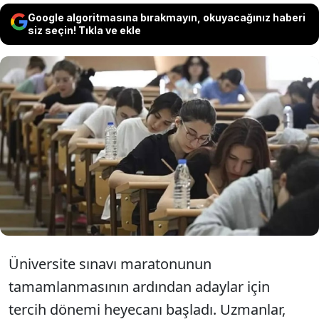
Google algoritmasına bırakmayın, okuyacağınız haberi
siz seçin! Tıkla ve ekle
Yükseköğretim kurumları sınavı sonrası
tercih sürecine giren milyonlarca aday için
eğitim kalitesi, ulaşım ve sosyal yaşam
imkanlarıyla öne çıkan 4 şehir belirlendi.
Üniversite sınavı maratonunun
tamamlanmasının ardından adaylar için
tercih dönemi heyecanı başladı. Uzmanlar,