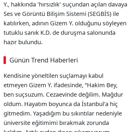
Y., hakkında 'hırsızlık' suçundan açılan davaya
Ses ve Görüntü Bilişim Sistemi (SEGBİS) ile
katılırken, adının Gizem Y. olduğunu söyleyen
tutuklu sanık K.D. de duruşma salonunda
hazır bulundu.
Günün Trend Haberleri
00:02
/ 08:43
Kendisine yöneltilen suçlamayı kabul
Sesi Aç
etmeyen Gizem Y. ifadesinde, “Hakim Bey,
ben suçsuzum. Cezaevinde değilim. Mağdur
oldum. Hayatım boyunca da İstanbul'a hiç
gitmedim. Yaşadığım bu sıkıntılar nedeniyle
üniversite eğitimimi bırakmak zorunda